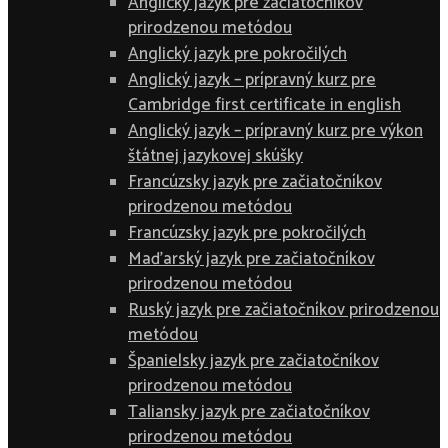
Anglický jazyk pre začiatočníkov
prirodzenou metódou
Anglický jazyk pre pokročilých
Anglický jazyk – prípravný kurz pre
Cambridge first certificate in english
Anglický jazyk – prípravný kurz pre výkon
štátnej jazykovej skúšky
Francúzsky jazyk pre začiatočníkov
prirodzenou metódou
Francúzsky jazyk pre pokročilých
Maďarský jazyk pre začiatočníkov
prirodzenou metódou
Ruský jazyk pre začiatočníkov prirodzenou
metódou
Španielsky jazyk pre začiatočníkov
prirodzenou metódou
Taliansky jazyk pre začiatočníkov
prirodzenou metódou