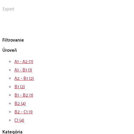
Expert
Filtrovanie
Úroveň
A1 - A2
(7)
A1 - B1
(1)
A2 - B1
(2)
B1
(2)
B1 - B2
(1)
B2
(4)
B2 - C1
(1)
C1
(4)
Kategória