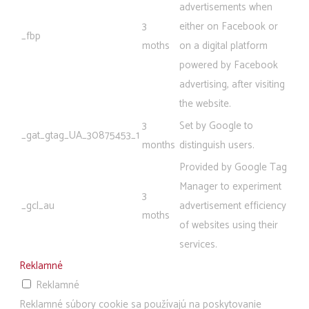
advertisements when
3
either on Facebook or
_fbp
moths
on a digital platform
powered by Facebook
advertising, after visiting
the website.
3
Set by Google to
_gat_gtag_UA_30875453_1
months
distinguish users.
Provided by Google Tag
Manager to experiment
3
_gcl_au
advertisement efficiency
moths
of websites using their
services.
Reklamné
Reklamné
Reklamné súbory cookie sa používajú na poskytovanie