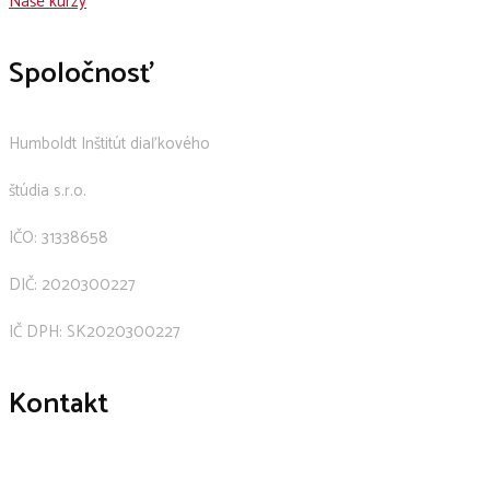
Naše kurzy
Spoločnosť
Humboldt Inštitút diaľkového
štúdia s.r.o.
IČO: 31338658
DIČ: 2020300227
IČ DPH: SK2020300227
Kontakt
+421 911 239 600