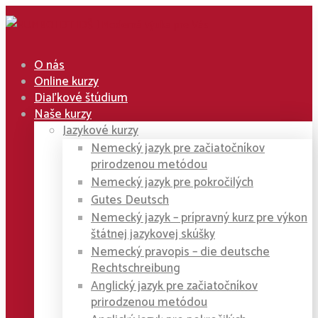
O nás
Online kurzy
Diaľkové štúdium
Naše kurzy
Jazykové kurzy
Nemecký jazyk pre začiatočníkov
prirodzenou metódou
Nemecký jazyk pre pokročilých
Gutes Deutsch
Nemecký jazyk – prípravný kurz pre výkon
štátnej jazykovej skúšky
Nemecký pravopis – die deutsche
Rechtschreibung
Anglický jazyk pre začiatočníkov
prirodzenou metódou