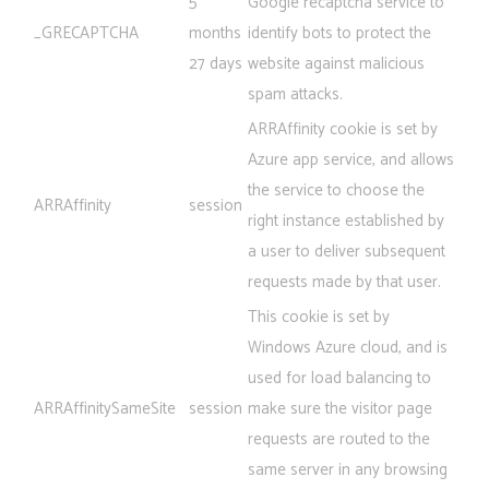
5
Google recaptcha service to
_GRECAPTCHA
months
identify bots to protect the
27 days
website against malicious
spam attacks.
ARRAffinity cookie is set by
Azure app service, and allows
the service to choose the
ARRAffinity
session
right instance established by
a user to deliver subsequent
requests made by that user.
This cookie is set by
Windows Azure cloud, and is
used for load balancing to
ARRAffinitySameSite
session
make sure the visitor page
requests are routed to the
same server in any browsing