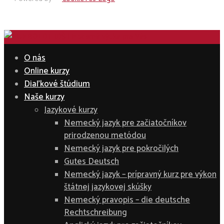
O nás
Online kurzy
Diaľkové štúdium
Naše kurzy
Jazykové kurzy
Nemecký jazyk pre začiatočníkov
prirodzenou metódou
Nemecký jazyk pre pokročilých
Gutes Deutsch
Nemecký jazyk – prípravný kurz pre výkon
štátnej jazykovej skúšky
Nemecký pravopis – die deutsche
Rechtschreibung