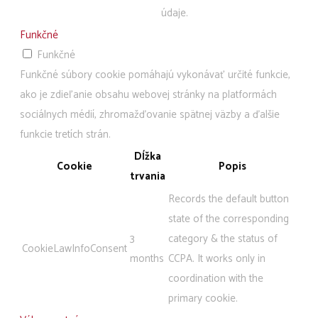
údaje.
Funkčné
Funkčné
Funkčné súbory cookie pomáhajú vykonávať určité funkcie,
ako je zdieľanie obsahu webovej stránky na platformách
sociálnych médií, zhromažďovanie spätnej väzby a ďalšie
funkcie tretích strán.
Dĺžka
Cookie
Popis
trvania
Records the default button
state of the corresponding
3
category & the status of
CookieLawInfoConsent
months
CCPA. It works only in
coordination with the
primary cookie.