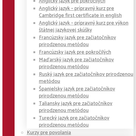
Anglický jazyk pre pokročilých
Anglický jazyk – prípravný kurz pre
Cambridge first certificate in english
Anglický jazyk – prípravný kurz pre výkon
štátnej jazykovej skúšky
Francúzsky jazyk pre začiatočníkov
prirodzenou metódou
Francúzsky jazyk pre pokročilých
Maďarský jazyk pre začiatočníkov
prirodzenou metódou
Ruský jazyk pre začiatočníkov prirodzenou
metódou
Španielsky jazyk pre začiatočníkov
prirodzenou metódou
Taliansky jazyk pre začiatočníkov
prirodzenou metódou
Turecký jazyk pre začiatočníkov
prirodzenou metódou
Kurzy pre povolania