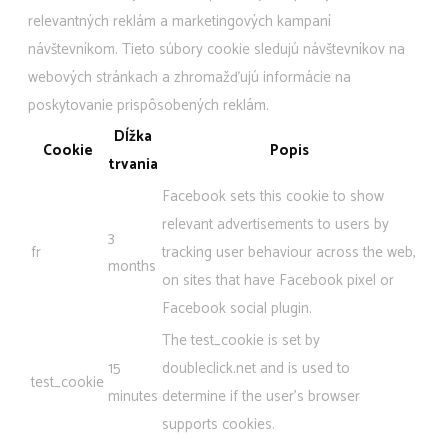
relevantných reklám a marketingových kampaní
návštevníkom. Tieto súbory cookie sledujú návštevníkov na
webových stránkach a zhromažďujú informácie na
poskytovanie prispôsobených reklám.
Dĺžka
Cookie
Popis
trvania
Facebook sets this cookie to show
relevant advertisements to users by
3
fr
tracking user behaviour across the web,
months
on sites that have Facebook pixel or
Facebook social plugin.
The test_cookie is set by
15
doubleclick.net and is used to
test_cookie
minutes
determine if the user's browser
supports cookies.