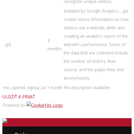
recognize unique visitors.
Installed by Google Analytics, _gid
cookie stores information on how
visitors use a website, while also
creating an analytics report of the
3
_gid
website's performance. Some of
months
the data that are collected include
the number of visitors, their
source, and the pages they visit
anonymously.
mo_openid_signup_url
1 month
No description available.
ULOŽIŤ A PRIJAŤ
Powered by