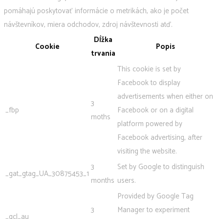
pomáhajú poskytovať informácie o metrikách, ako je počet
návštevníkov, miera odchodov, zdroj návštevnosti atď.
Dĺžka
Cookie
Popis
trvania
This cookie is set by
Facebook to display
advertisements when either on
3
_fbp
Facebook or on a digital
moths
platform powered by
Facebook advertising, after
visiting the website.
3
Set by Google to distinguish
_gat_gtag_UA_30875453_1
months
users.
Provided by Google Tag
3
Manager to experiment
_gcl_au