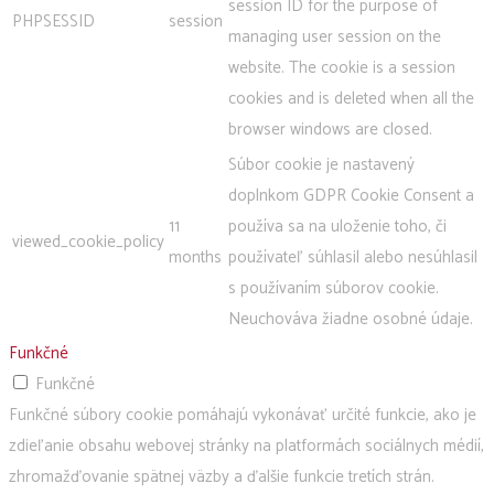
session ID for the purpose of
PHPSESSID
session
managing user session on the
website. The cookie is a session
cookies and is deleted when all the
browser windows are closed.
Súbor cookie je nastavený
doplnkom GDPR Cookie Consent a
11
používa sa na uloženie toho, či
viewed_cookie_policy
months
používateľ súhlasil alebo nesúhlasil
s používaním súborov cookie.
Neuchováva žiadne osobné údaje.
Funkčné
Funkčné
Funkčné súbory cookie pomáhajú vykonávať určité funkcie, ako je
zdieľanie obsahu webovej stránky na platformách sociálnych médií,
zhromažďovanie spätnej väzby a ďalšie funkcie tretích strán.