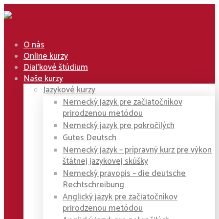
O nás
Online kurzy
Diaľkové štúdium
Naše kurzy
Jazykové kurzy
Nemecký jazyk pre začiatočníkov
prirodzenou metódou
Nemecký jazyk pre pokročilých
Gutes Deutsch
Nemecký jazyk – prípravný kurz pre výkon
štátnej jazykovej skúšky
Nemecký pravopis – die deutsche
Rechtschreibung
Anglický jazyk pre začiatočníkov
prirodzenou metódou