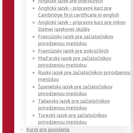
Anglický jazyk pre pokročilých
Anglický jazyk – prípravný kurz pre
Cambridge first certificate in english
Anglický jazyk – prípravný kurz pre výkon
štátnej jazykovej skúšky
Francúzsky jazyk pre začiatočníkov
prirodzenou metódou
Francúzsky jazyk pre pokročilých
Maďarský jazyk pre začiatočníkov
prirodzenou metódou
Ruský jazyk pre začiatočníkov prirodzenou
metódou
Španielsky jazyk pre začiatočníkov
prirodzenou metódou
Taliansky jazyk pre začiatočníkov
prirodzenou metódou
Turecký jazyk pre začiatočníkov
prirodzenou metódou
Kurzy pre povolania