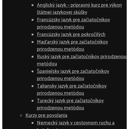
Anglický jazyk – prípravný kurz pre výkon
štátnej jazykovej skúšky
Francúzsky jazyk pre začiatočníkov
prirodzenou metódou
Francúzsky jazyk pre pokročilých
Maďarský jazyk pre začiatočníkov
prirodzenou metódou
Ruský jazyk pre začiatočníkov prirodzenou
metódou
Španielsky jazyk pre začiatočníkov
prirodzenou metódou
Taliansky jazyk pre začiatočníkov
prirodzenou metódou
Turecký jazyk pre začiatočníkov
prirodzenou metódou
Kurzy pre povolania
Nemecký jazyk v cestovnom ruchu a