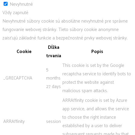
Nevyhnutné
Vždy zapnuté
Nevyhnutné súbory cookie sú absolútne nevyhnutné pre správne
fungovanie webovej stránky. Tieto súbory cookie anonymne
zaisťujú základné funkcie a bezpečnostné prvky webovej stránky.
Dĺžka
Cookie
Popis
trvania
This cookie is set by the Google
5
recaptcha service to identify bots to
_GRECAPTCHA
months
protect the website against
27 days
malicious spam attacks.
ARRAffinity cookie is set by Azure
app service, and allows the service
to choose the right instance
ARRAffinity
session
established by a user to deliver
subsequent requests made by that