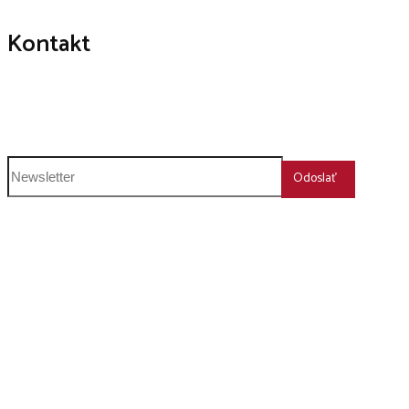
Kontakt
+421 911 239 600
humboldt@humboldt.sk
Odoslať