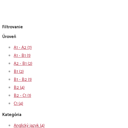
Filtrovanie
Úroveň
A1 - A2
(7)
A1 - B1
(1)
A2 - B1
(2)
B1
(2)
B1 - B2
(1)
B2
(4)
B2 - C1
(1)
C1
(4)
Kategória
Anglický jazyk
(4)