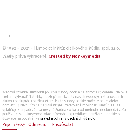
© 1992 – 2021 – Humboldt Inštitút diaľkového štúdia, spol. s.r.o.
Všetky práva vyhradené.
Created by Monkeymedia
Používame cookies
Webová stránka Humboldt používa súbory cookie na zhromažďovanie údajov s
cieľom vytvárať štatistiky na zlepšenie kvality našich webových stránok a ich
aktívnu spoluprácu s užívateľom. Naše súbory cookie môžete prijať alebo
odmietnuť kliknutím na tlačidlá nižšie. Predvolená možnosť "Nesúhlas" sa
uplatňuje v prípade, že sa nevydá žiadna voľba a odmietnutie neobmedzí vašu
používateľskú skúsenosť. Viac informácii o pravidlách používania cookie sa
dozviete na podstránke
pravidlá ochrany osobných údajov.
Prijať všetky
Odmietnuť
Prispôsobiť