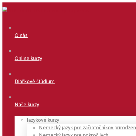
O nás
Online kurzy
Diaľkové štúdium
Naše kurzy
Jazykové kurzy
Nemecký jazyk pre začiatočníkov prirodz
Nemecký jazyk pre pokročilých