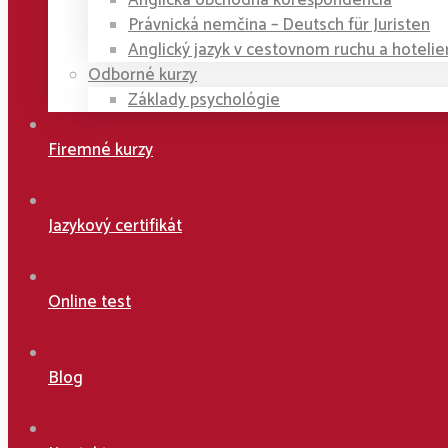
Anglická obchodná korešpondencia
Právnická nemčina – Deutsch für Juristen
Anglický jazyk v cestovnom ruchu a hotelie
Odborné kurzy
Základy psychológie
Firemné kurzy
Jazykový certifikát
Online test
Blog