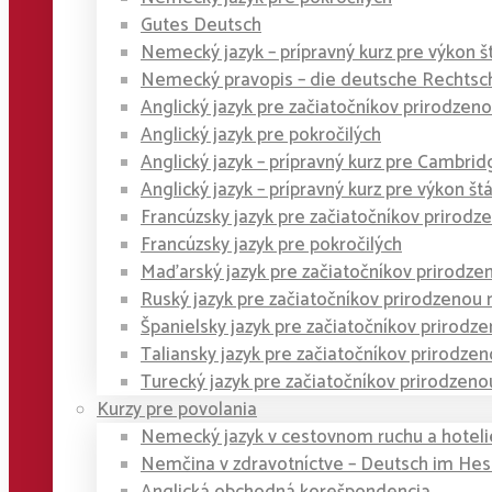
Gutes Deutsch
Nemecký jazyk – prípravný kurz pre výkon š
Nemecký pravopis – die deutsche Rechtsc
Anglický jazyk pre začiatočníkov prirodze
Anglický jazyk pre pokročilých
Anglický jazyk – prípravný kurz pre Cambridge
Anglický jazyk – prípravný kurz pre výkon št
Francúzsky jazyk pre začiatočníkov priro
Francúzsky jazyk pre pokročilých
Maďarský jazyk pre začiatočníkov prirodz
Ruský jazyk pre začiatočníkov prirodzeno
Španielsky jazyk pre začiatočníkov prirod
Taliansky jazyk pre začiatočníkov prirodz
Turecký jazyk pre začiatočníkov prirodze
Kurzy pre povolania
Nemecký jazyk v cestovnom ruchu a hoteli
Nemčina v zdravotníctve – Deutsch im He