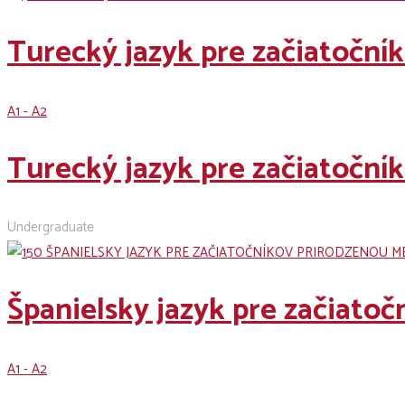
Turecký jazyk pre začiatočn
A1 - A2
Turecký jazyk pre začiatočn
Undergraduate
Španielsky jazyk pre začiato
A1 - A2