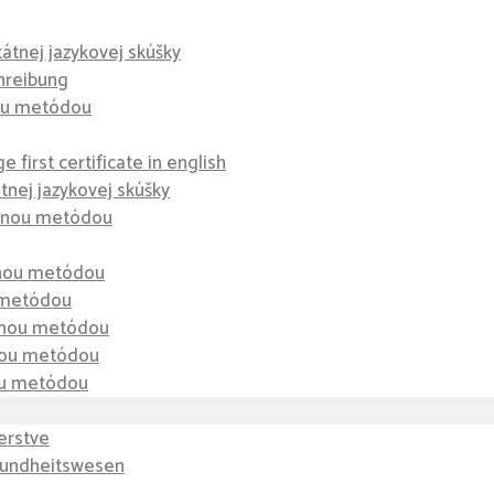
tátnej jazykovej skúšky
hreibung
nou metódou
 first certificate in english
átnej jazykovej skúšky
dzenou metódou
enou metódou
u metódou
zenou metódou
enou metódou
nou metódou
erstve
sundheitswesen