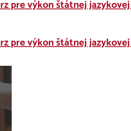
rz pre výkon štátnej jazykovej
rz pre výkon štátnej jazykovej