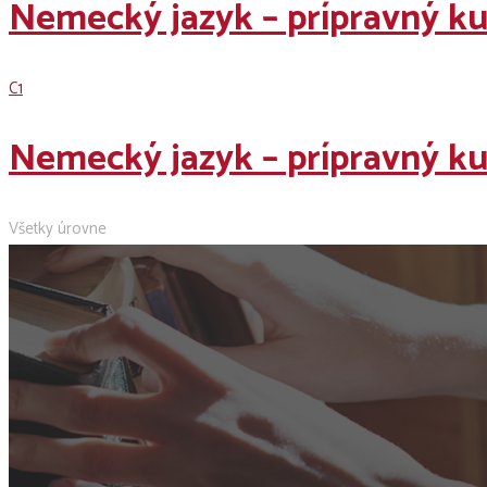
Nemecký jazyk – prípravný ku
C1
Nemecký jazyk – prípravný ku
Všetky úrovne