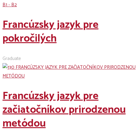
B1 - B2
Francúzsky jazyk pre
pokročilých
Graduate
Francúzsky jazyk pre
začiatočníkov prirodzenou
metódou