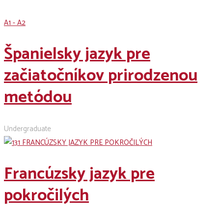
A1 - A2
Španielsky jazyk pre
začiatočníkov prirodzenou
metódou
Undergraduate
Francúzsky jazyk pre
pokročilých