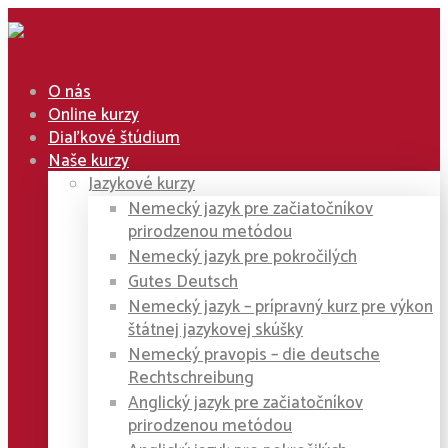
O nás
Online kurzy
Diaľkové štúdium
Naše kurzy
Jazykové kurzy
Nemecký jazyk pre začiatočníkov
prirodzenou metódou
Nemecký jazyk pre pokročilých
Gutes Deutsch
Nemecký jazyk – prípravný kurz pre výkon
štátnej jazykovej skúšky
Nemecký pravopis – die deutsche
Rechtschreibung
Anglický jazyk pre začiatočníkov
prirodzenou metódou