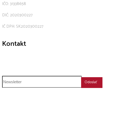
IČO: 31338658
DIČ: 2020300227
IČ DPH: SK2020300227
Kontakt
+421 911 239 600
humboldt@humboldt.sk
Odoslať