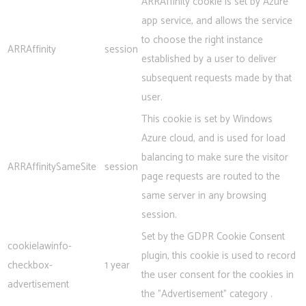
ARRAffinity cookie is set by Azure
app service, and allows the service
to choose the right instance
ARRAffinity
session
established by a user to deliver
subsequent requests made by that
user.
This cookie is set by Windows
Azure cloud, and is used for load
balancing to make sure the visitor
ARRAffinitySameSite
session
page requests are routed to the
same server in any browsing
session.
Set by the GDPR Cookie Consent
cookielawinfo-
plugin, this cookie is used to record
checkbox-
1 year
the user consent for the cookies in
advertisement
the "Advertisement" category .