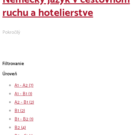
ruchu a hotelierstve
Pokročilý
Filtrovanie
Úroveň
A1 - A2
(7)
A1 - B1
(1)
A2 - B1
(2)
B1
(2)
B1 - B2
(1)
B2
(4)