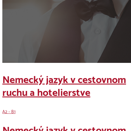
Nemecký jazyk v cestovnom
ruchu a hotelierstve
A2 - B1
Nemecký jazyk v cestovnom