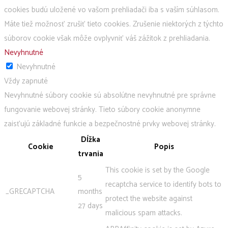
cookies budú uložené vo vašom prehliadači iba s vaším súhlasom.
Máte tiež možnosť zrušiť tieto cookies. Zrušenie niektorých z týchto
súborov cookie však môže ovplyvniť váš zážitok z prehliadania.
Nevyhnutné
Nevyhnutné
Vždy zapnuté
Nevyhnutné súbory cookie sú absolútne nevyhnutné pre správne
fungovanie webovej stránky. Tieto súbory cookie anonymne
zaisťujú základné funkcie a bezpečnostné prvky webovej stránky.
Dĺžka
Cookie
Popis
trvania
This cookie is set by the Google
5
recaptcha service to identify bots to
_GRECAPTCHA
months
protect the website against
27 days
malicious spam attacks.