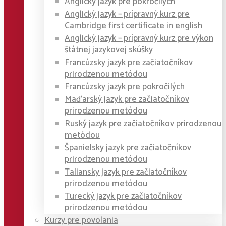
Anglický jazyk pre pokročilých
Anglický jazyk – prípravný kurz pre
Cambridge first certificate in english
Anglický jazyk – prípravný kurz pre výkon
štátnej jazykovej skúšky
Francúzsky jazyk pre začiatočníkov
prirodzenou metódou
Francúzsky jazyk pre pokročilých
Maďarský jazyk pre začiatočníkov
prirodzenou metódou
Ruský jazyk pre začiatočníkov prirodzenou
metódou
Španielsky jazyk pre začiatočníkov
prirodzenou metódou
Taliansky jazyk pre začiatočníkov
prirodzenou metódou
Turecký jazyk pre začiatočníkov
prirodzenou metódou
Kurzy pre povolania