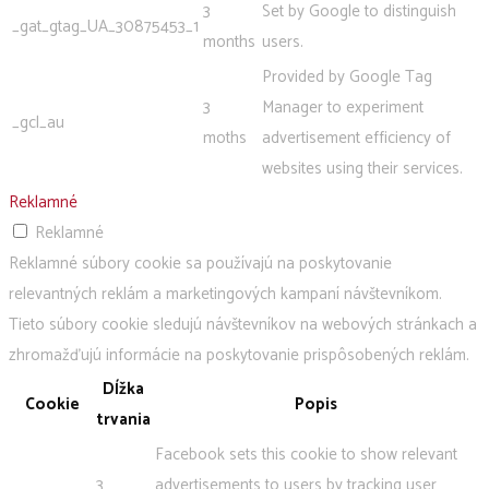
3
Set by Google to distinguish
_gat_gtag_UA_30875453_1
months
users.
Provided by Google Tag
3
Manager to experiment
_gcl_au
moths
advertisement efficiency of
websites using their services.
Reklamné
Reklamné
Reklamné súbory cookie sa používajú na poskytovanie
relevantných reklám a marketingových kampaní návštevníkom.
Tieto súbory cookie sledujú návštevníkov na webových stránkach a
zhromažďujú informácie na poskytovanie prispôsobených reklám.
Dĺžka
Cookie
Popis
trvania
Facebook sets this cookie to show relevant
3
advertisements to users by tracking user