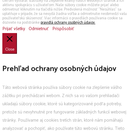
cieľom vytvárať štatistiky na zlepšenie kvality našich webových stránok a ich
aktívnu spoluprácu s užívateľom. Naše súbory cookie môžete prijať alebo
odmietnuť kliknutím na tlačidlá nižšie. Predvolená možnosť "Nesúhlas" sa
uplatňuje v prípade, že sa nevydá žiadna voľba a odmietnutie neobmedzí vašu
používateľskú skúsenosť. Viac informácii o pravidlách používania cookie sa
dozviete na podstránke
pravidlá ochrany osobných údajov.
Prijať všetky
Odmietnuť
Prispôsobiť
Close
Prehľad ochrany osobných údajov
Táto webová stránka používa súbory cookie na zlepšenie vášho
zážitku pri prechádzaní webom. Z nich sa vo vašom prehliadači
ukladajú súbory cookie, ktoré sú kategorizované podľa potreby,
pretože sú nevyhnutné pre fungovanie základných funkcií webovej
stránky. Používame aj cookies tretích strán, ktoré nám pomáhajú
analyzovať a pochopiť, ako používate túto webovú stránku. Tieto