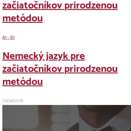
začiatočníkov prirodzenou
metódou
A1 - B1
Nemecký jazyk pre
začiatočníkov prirodzenou
metódou
Začiatočník