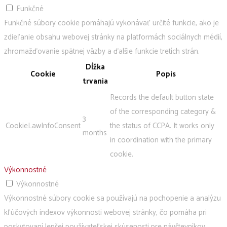
Funkčné
Funkčné súbory cookie pomáhajú vykonávať určité funkcie, ako je
zdieľanie obsahu webovej stránky na platformách sociálnych médií,
zhromažďovanie spätnej väzby a ďalšie funkcie tretích strán.
Dĺžka
Cookie
Popis
trvania
Records the default button state
of the corresponding category &
3
CookieLawInfoConsent
the status of CCPA. It works only
months
in coordination with the primary
cookie.
Výkonnostné
Výkonnostné
Výkonnostné súbory cookie sa používajú na pochopenie a analýzu
kľúčových indexov výkonnosti webovej stránky, čo pomáha pri
poskytovaní lepšej používateľskej skúsenosti pre návštevníkov.