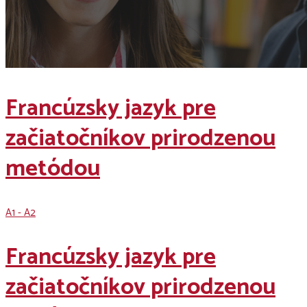
Francúzsky jazyk pre
začiatočníkov prirodzenou
metódou
A1 - A2
Francúzsky jazyk pre
začiatočníkov prirodzenou