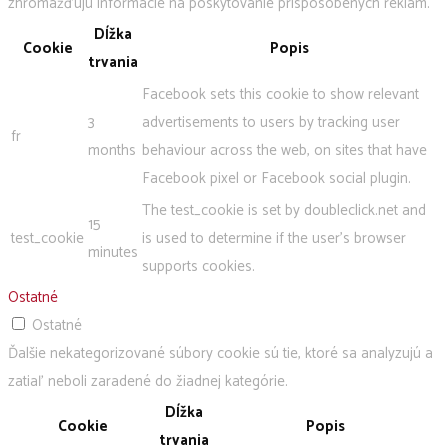
zhromažďujú informácie na poskytovanie prispôsobených reklám.
Dĺžka
Cookie
Popis
trvania
Facebook sets this cookie to show relevant
3
advertisements to users by tracking user
fr
months
behaviour across the web, on sites that have
Facebook pixel or Facebook social plugin.
The test_cookie is set by doubleclick.net and
15
test_cookie
is used to determine if the user's browser
minutes
supports cookies.
Ostatné
Ostatné
Ďalšie nekategorizované súbory cookie sú tie, ktoré sa analyzujú a
zatiaľ neboli zaradené do žiadnej kategórie.
Dĺžka
Cookie
Popis
trvania