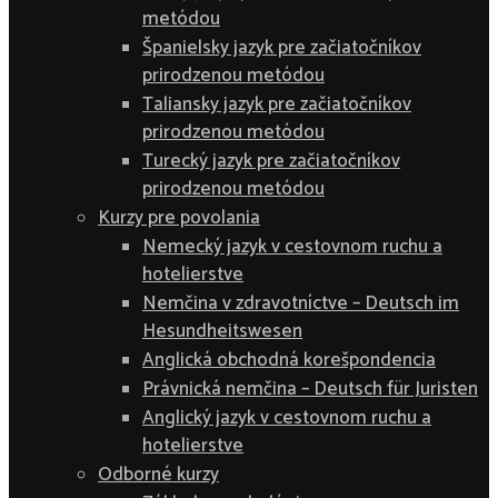
metódou
Španielsky jazyk pre začiatočníkov
prirodzenou metódou
Taliansky jazyk pre začiatočníkov
prirodzenou metódou
Turecký jazyk pre začiatočníkov
prirodzenou metódou
Kurzy pre povolania
Nemecký jazyk v cestovnom ruchu a
hotelierstve
Nemčina v zdravotníctve – Deutsch im
Hesundheitswesen
Anglická obchodná korešpondencia
Právnická nemčina – Deutsch für Juristen
Anglický jazyk v cestovnom ruchu a
hotelierstve
Odborné kurzy