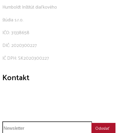
Humboldt Inštitút diaľkového
štúdia s.r.o.
IČO: 31338658
DIČ: 2020300227
IČ DPH: SK2020300227
Kontakt
+421 911 239 600
humboldt@humboldt.sk
Odoslať