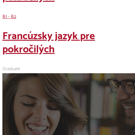
B1 - B2
Francúzsky jazyk pre
pokročilých
Graduate