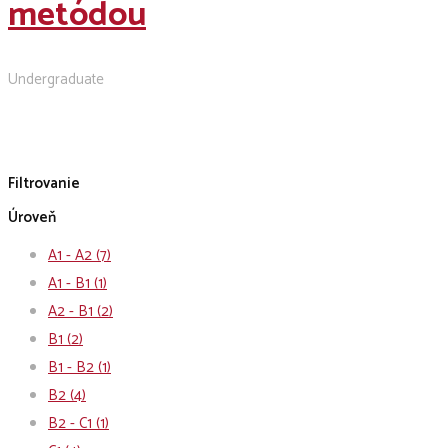
metódou
Undergraduate
Filtrovanie
Úroveň
A1 - A2
(7)
A1 - B1
(1)
A2 - B1
(2)
B1
(2)
B1 - B2
(1)
B2
(4)
B2 - C1
(1)