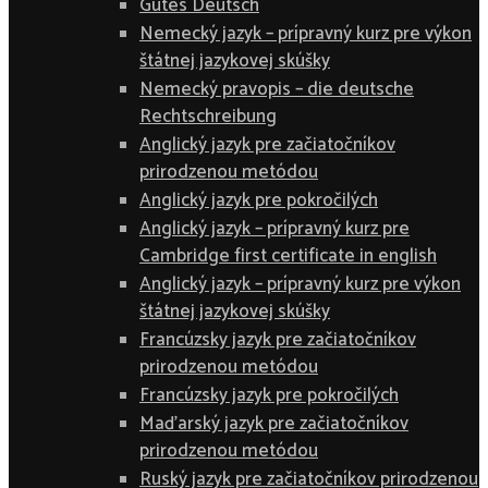
Gutes Deutsch
Nemecký jazyk – prípravný kurz pre výkon
štátnej jazykovej skúšky
Nemecký pravopis – die deutsche
Rechtschreibung
Anglický jazyk pre začiatočníkov
prirodzenou metódou
Anglický jazyk pre pokročilých
Anglický jazyk – prípravný kurz pre
Cambridge first certificate in english
Anglický jazyk – prípravný kurz pre výkon
štátnej jazykovej skúšky
Francúzsky jazyk pre začiatočníkov
prirodzenou metódou
Francúzsky jazyk pre pokročilých
Maďarský jazyk pre začiatočníkov
prirodzenou metódou
Ruský jazyk pre začiatočníkov prirodzenou