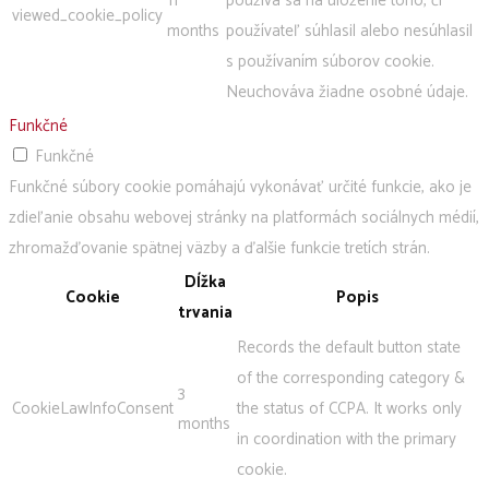
11
používa sa na uloženie toho, či
viewed_cookie_policy
months
používateľ súhlasil alebo nesúhlasil
s používaním súborov cookie.
Neuchováva žiadne osobné údaje.
Funkčné
Funkčné
Funkčné súbory cookie pomáhajú vykonávať určité funkcie, ako je
zdieľanie obsahu webovej stránky na platformách sociálnych médií,
zhromažďovanie spätnej väzby a ďalšie funkcie tretích strán.
Dĺžka
Cookie
Popis
trvania
Records the default button state
of the corresponding category &
3
CookieLawInfoConsent
the status of CCPA. It works only
months
in coordination with the primary
cookie.