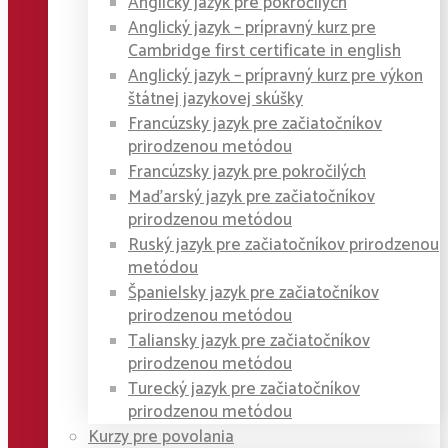
Anglický jazyk pre pokročilých
Anglický jazyk – prípravný kurz pre
Cambridge first certificate in english
Anglický jazyk – prípravný kurz pre výkon
štátnej jazykovej skúšky
Francúzsky jazyk pre začiatočníkov
prirodzenou metódou
Francúzsky jazyk pre pokročilých
Maďarský jazyk pre začiatočníkov
prirodzenou metódou
Ruský jazyk pre začiatočníkov prirodzenou
metódou
Španielsky jazyk pre začiatočníkov
prirodzenou metódou
Taliansky jazyk pre začiatočníkov
prirodzenou metódou
Turecký jazyk pre začiatočníkov
prirodzenou metódou
Kurzy pre povolania