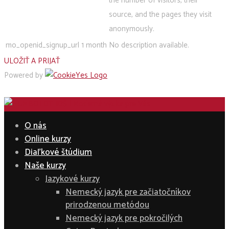
the number of visitors, their
source, and the pages they visit
anonymously.
mo_openid_signup_url
1 month
No description available.
ULOŽIŤ A PRIJAŤ
Powered by
O nás
Online kurzy
Diaľkové štúdium
Naše kurzy
Jazykové kurzy
Nemecký jazyk pre začiatočníkov
prirodzenou metódou
Nemecký jazyk pre pokročilých