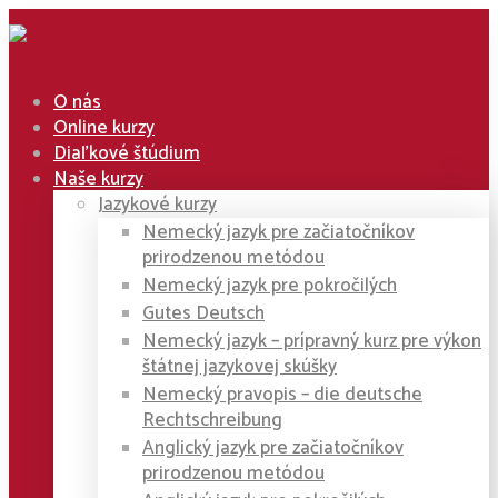
O nás
Online kurzy
Diaľkové štúdium
Naše kurzy
Jazykové kurzy
Nemecký jazyk pre začiatočníkov
prirodzenou metódou
Nemecký jazyk pre pokročilých
Gutes Deutsch
Nemecký jazyk – prípravný kurz pre výkon
štátnej jazykovej skúšky
Nemecký pravopis – die deutsche
Rechtschreibung
Anglický jazyk pre začiatočníkov
prirodzenou metódou