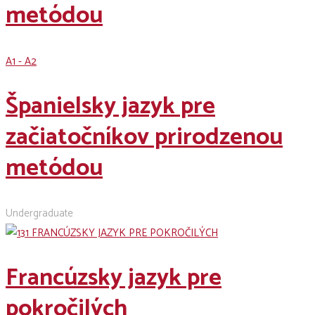
metódou
A1 - A2
Španielsky jazyk pre
začiatočníkov prirodzenou
metódou
Undergraduate
Francúzsky jazyk pre
pokročilých