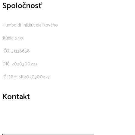
Spoločnosť
Humboldt Inštitút diaľkového
štúdia s.r.o.
IČO: 31338658
DIČ: 2020300227
IČ DPH: SK2020300227
Kontakt
+421 911 239 600
humboldt@humboldt.sk