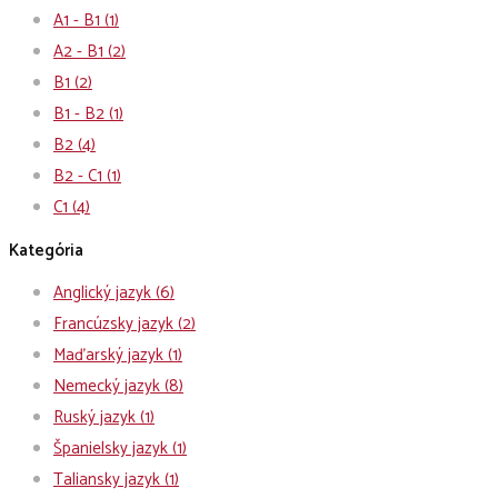
A1 - B1
(1)
A2 - B1
(2)
B1
(2)
B1 - B2
(1)
B2
(4)
B2 - C1
(1)
C1
(4)
Kategória
Anglický jazyk
(6)
Francúzsky jazyk
(2)
Maďarský jazyk
(1)
Nemecký jazyk
(8)
Ruský jazyk
(1)
Španielsky jazyk
(1)
Taliansky jazyk
(1)