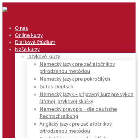
O nás
Online kurzy
Diaľkové štúdium
Naše kurzy
Jazykové kurzy
Nemecký jazyk pre začiatočníkov
prirodzenou metódou
Nemecký jazyk pre pokročilých
Gutes Deutsch
Nemecký jazyk – prípravný kurz pre výkon
štátnej jazykovej skúšky
Nemecký pravopis – die deutsche
Rechtschreibung
Anglický jazyk pre začiatočníkov
prirodzenou metódou