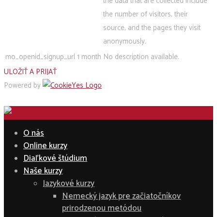
the data that are collected include
the number of visitors, their
source, and the pages they visit
anonymously.
mo_openid_signup_url
1 month
No description available.
ULOŽIŤ A PRIJAŤ
Powered by
O nás
Online kurzy
Diaľkové štúdium
Naše kurzy
Jazykové kurzy
Nemecký jazyk pre začiatočníkov
prirodzenou metódou