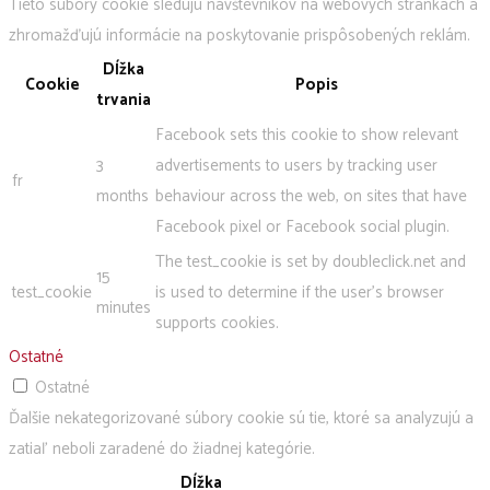
Tieto súbory cookie sledujú návštevníkov na webových stránkach a
zhromažďujú informácie na poskytovanie prispôsobených reklám.
Dĺžka
Cookie
Popis
trvania
Facebook sets this cookie to show relevant
3
advertisements to users by tracking user
fr
months
behaviour across the web, on sites that have
Facebook pixel or Facebook social plugin.
The test_cookie is set by doubleclick.net and
15
test_cookie
is used to determine if the user's browser
minutes
supports cookies.
Ostatné
Ostatné
Ďalšie nekategorizované súbory cookie sú tie, ktoré sa analyzujú a
zatiaľ neboli zaradené do žiadnej kategórie.
Dĺžka