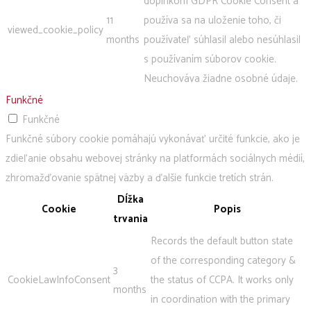
doplnkom GDPR Cookie Consent a
11
používa sa na uloženie toho, či
viewed_cookie_policy
months
používateľ súhlasil alebo nesúhlasil
s používaním súborov cookie.
Neuchováva žiadne osobné údaje.
Funkčné
Funkčné
Funkčné súbory cookie pomáhajú vykonávať určité funkcie, ako je
zdieľanie obsahu webovej stránky na platformách sociálnych médií,
zhromažďovanie spätnej väzby a ďalšie funkcie tretích strán.
Dĺžka
Cookie
Popis
trvania
Records the default button state
of the corresponding category &
3
CookieLawInfoConsent
the status of CCPA. It works only
months
in coordination with the primary