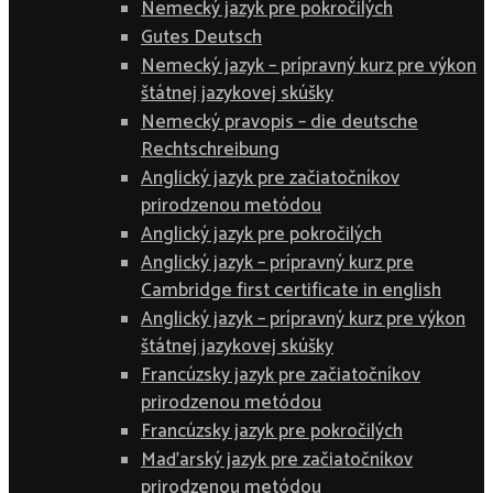
Nemecký jazyk pre pokročilých
Gutes Deutsch
Nemecký jazyk – prípravný kurz pre výkon
štátnej jazykovej skúšky
Nemecký pravopis – die deutsche
Rechtschreibung
Anglický jazyk pre začiatočníkov
prirodzenou metódou
Anglický jazyk pre pokročilých
Anglický jazyk – prípravný kurz pre
Cambridge first certificate in english
Anglický jazyk – prípravný kurz pre výkon
štátnej jazykovej skúšky
Francúzsky jazyk pre začiatočníkov
prirodzenou metódou
Francúzsky jazyk pre pokročilých
Maďarský jazyk pre začiatočníkov
prirodzenou metódou