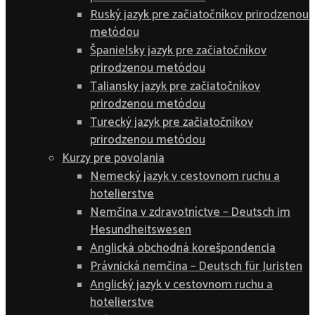
Ruský jazyk pre začiatočníkov prirodzenou
metódou
Španielsky jazyk pre začiatočníkov
prirodzenou metódou
Taliansky jazyk pre začiatočníkov
prirodzenou metódou
Turecký jazyk pre začiatočníkov
prirodzenou metódou
Kurzy pre povolania
Nemecký jazyk v cestovnom ruchu a
hotelierstve
Nemčina v zdravotníctve – Deutsch im
Hesundheitswesen
Anglická obchodná korešpondencia
Právnická nemčina – Deutsch für Juristen
Anglický jazyk v cestovnom ruchu a
hotelierstve