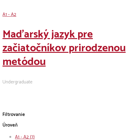
A1 - A2
Maďarský jazyk pre
začiatočníkov prirodzenou
metódou
Undergraduate
Filtrovanie
Úroveň
A1 - A2
(7)