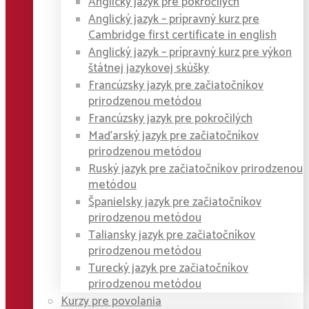
Anglický jazyk pre pokročilých
Anglický jazyk – prípravný kurz pre
Cambridge first certificate in english
Anglický jazyk – prípravný kurz pre výkon
štátnej jazykovej skúšky
Francúzsky jazyk pre začiatočníkov
prirodzenou metódou
Francúzsky jazyk pre pokročilých
Maďarský jazyk pre začiatočníkov
prirodzenou metódou
Ruský jazyk pre začiatočníkov prirodzenou
metódou
Španielsky jazyk pre začiatočníkov
prirodzenou metódou
Taliansky jazyk pre začiatočníkov
prirodzenou metódou
Turecký jazyk pre začiatočníkov
prirodzenou metódou
Kurzy pre povolania