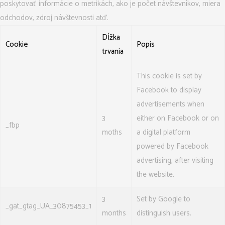
poskytovať informácie o metrikách, ako je počet návštevníkov, miera
odchodov, zdroj návštevnosti atď.
Dĺžka
Cookie
Popis
trvania
This cookie is set by
Facebook to display
advertisements when
3
either on Facebook or on
_fbp
moths
a digital platform
powered by Facebook
advertising, after visiting
the website.
3
Set by Google to
_gat_gtag_UA_30875453_1
months
distinguish users.