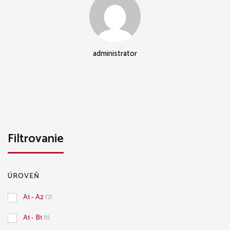
pokročilých
administrator
Filtrovanie
ÚROVEŇ
A1 - A2
(7)
A1 - B1
(1)