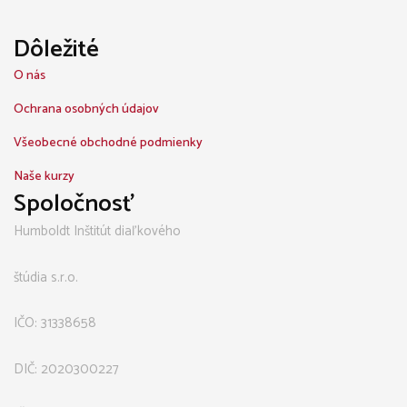
Dôležité
O nás
Ochrana osobných údajov
Všeobecné obchodné podmienky
Naše kurzy
Spoločnosť
Humboldt Inštitút diaľkového
štúdia s.r.o.
IČO: 31338658
DIČ: 2020300227