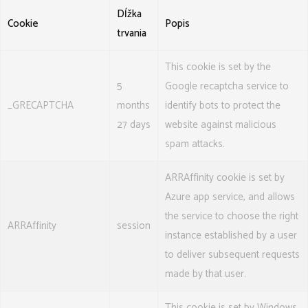
Dĺžka
Cookie
Popis
trvania
This cookie is set by the
5
Google recaptcha service to
_GRECAPTCHA
months
identify bots to protect the
27 days
website against malicious
spam attacks.
ARRAffinity cookie is set by
Azure app service, and allows
the service to choose the right
ARRAffinity
session
instance established by a user
to deliver subsequent requests
made by that user.
This cookie is set by Windows