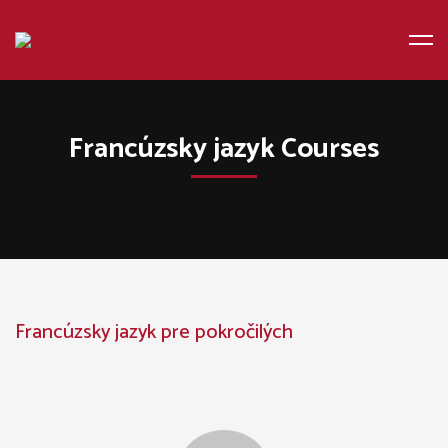
Home
Kurzy
Francúzsky jazyk
Francúzsky jazyk Courses
Francúzsky
Francúzsky jazyk pre pokročilých
jazyk
pre