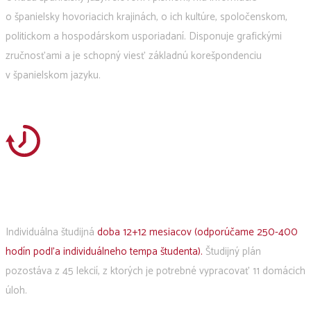
o španielsky hovoriacich krajinách, o ich kultúre, spoločenskom,
politickom a hospodárskom usporiadaní. Disponuje grafickými
zručnosťami a je schopný viesť základnú korešpondenciu
v španielskom jazyku.
Individuálna študijná
doba 12+12 mesiacov (odporúčame 250-400
hodín podľa individuálneho tempa študenta).
Študijný plán
pozostáva z 45 lekcií, z ktorých je potrebné vypracovať 11 domácich
úloh.