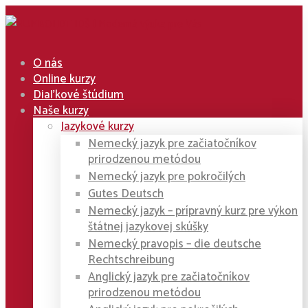
O nás
Online kurzy
Diaľkové štúdium
Naše kurzy
Jazykové kurzy
Nemecký jazyk pre začiatočníkov
prirodzenou metódou
Nemecký jazyk pre pokročilých
Gutes Deutsch
Nemecký jazyk – prípravný kurz pre výkon
štátnej jazykovej skúšky
Nemecký pravopis – die deutsche
Rechtschreibung
Anglický jazyk pre začiatočníkov
prirodzenou metódou