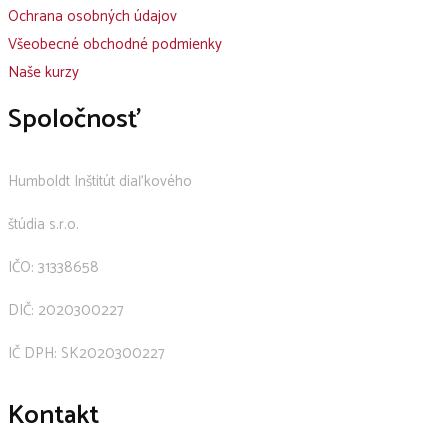
Ochrana osobných údajov
Všeobecné obchodné podmienky
Naše kurzy
Spoločnosť
Humboldt Inštitút diaľkového
štúdia s.r.o.
IČO: 31338658
DIČ: 2020300227
IČ DPH: SK2020300227
Kontakt