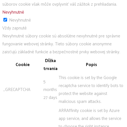
súborov cookie však môže ovplyvniť váš zážitok z prehliadania.
Nevyhnutné
Nevyhnutné
Vždy zapnuté
Nevyhnutné súbory cookie sú absolútne nevyhnutné pre správne
fungovanie webovej stránky. Tieto súbory cookie anonymne
zaisťujú základné funkcie a bezpečnostné prvky webovej stránky.
Dĺžka
Cookie
Popis
trvania
This cookie is set by the Google
5
recaptcha service to identify bots to
_GRECAPTCHA
months
protect the website against
27 days
malicious spam attacks.
ARRAffinity cookie is set by Azure
app service, and allows the service
to choose the right instance