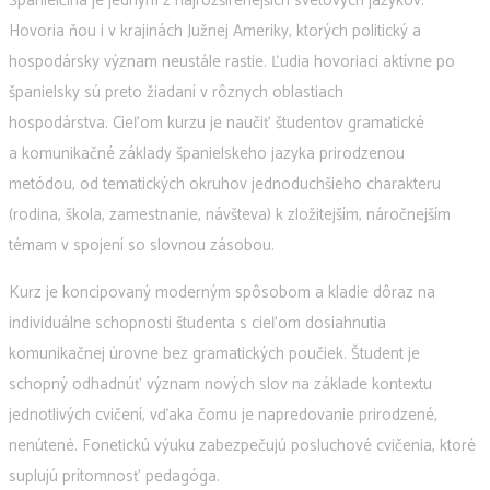
Španielčina je jedným z najrozšírenejších svetových jazykov.
Hovoria ňou i v krajinách Južnej Ameriky, ktorých politický a
hospodársky význam neustále rastie. Ľudia hovoriaci aktívne po
španielsky sú preto žiadaní v rôznych oblastiach
hospodárstva. Cieľom kurzu je naučiť študentov gramatické
a komunikačné základy španielskeho jazyka prirodzenou
metódou, od tematických okruhov jednoduchšieho charakteru
(rodina, škola, zamestnanie, návšteva) k zložitejším, náročnejším
témam v spojení so slovnou zásobou.
Kurz je koncipovaný moderným spôsobom a kladie dôraz na
individuálne schopnosti študenta s cieľom dosiahnutia
komunikačnej úrovne bez gramatických poučiek. Študent je
schopný odhadnúť význam nových slov na základe kontextu
jednotlivých cvičení, vďaka čomu je napredovanie prirodzené,
nenútené. Fonetickú výuku zabezpečujú posluchové cvičenia, ktoré
suplujú prítomnosť pedagóga.