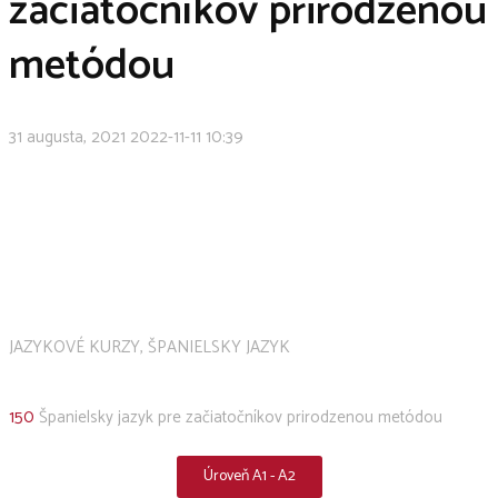
začiatočníkov prirodzenou
metódou
31 augusta, 2021
2022-11-11 10:39
Domov
/
Prehľad kurzov
/
Španielsky jazyk
/
150 Španielsky jazyk
pre začiatočníkov prirodzenou metódou
JAZYKOVÉ KURZY, ŠPANIELSKY JAZYK
150
Španielsky jazyk pre začiatočníkov prirodzenou metódou
Úroveň A1 - A2