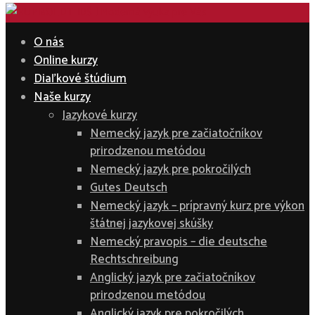
O nás
Online kurzy
Diaľkové štúdium
Naše kurzy
Jazykové kurzy
Nemecký jazyk pre začiatočníkov
prirodzenou metódou
Nemecký jazyk pre pokročilých
Gutes Deutsch
Nemecký jazyk – prípravný kurz pre výkon
štátnej jazykovej skúšky
Nemecký pravopis – die deutsche
Rechtschreibung
Anglický jazyk pre začiatočníkov
prirodzenou metódou
Anglický jazyk pre pokročilých