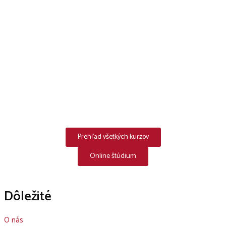
Prehľad všetkých kurzov
Online štúdium
Dôležité
O nás