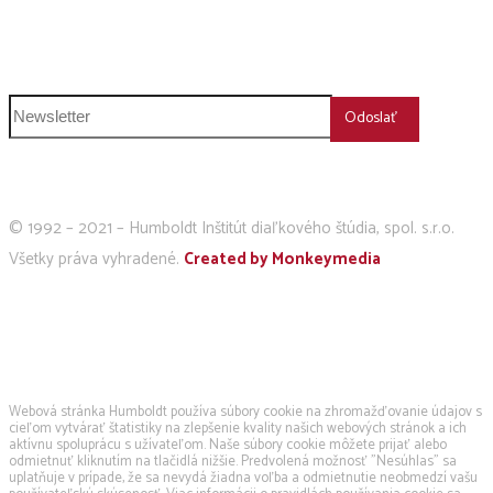
+421 911 239 600
humboldt@humboldt.sk
Odoslať
© 1992 – 2021 – Humboldt Inštitút diaľkového štúdia, spol. s.r.o.
Všetky práva vyhradené.
Created by Monkeymedia
Používame cookies
Webová stránka Humboldt používa súbory cookie na zhromažďovanie údajov s
cieľom vytvárať štatistiky na zlepšenie kvality našich webových stránok a ich
aktívnu spoluprácu s užívateľom. Naše súbory cookie môžete prijať alebo
odmietnuť kliknutím na tlačidlá nižšie. Predvolená možnosť "Nesúhlas" sa
uplatňuje v prípade, že sa nevydá žiadna voľba a odmietnutie neobmedzí vašu