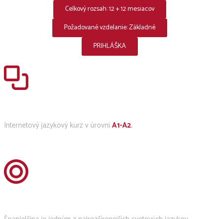
Celkový rozsah: 12 + 12 mesiacov
Požadované vzdelanie: Základné
PRIHLÁŠKA
Internetový jazykový kurz v úrovni
A1-A2
.