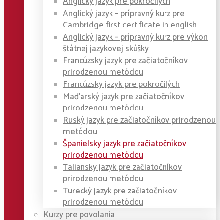
Anglický jazyk pre pokročilých
Anglický jazyk – prípravný kurz pre
Cambridge first certificate in english
Anglický jazyk – prípravný kurz pre výkon
štátnej jazykovej skúšky
Francúzsky jazyk pre začiatočníkov
prirodzenou metódou
Francúzsky jazyk pre pokročilých
Maďarský jazyk pre začiatočníkov
prirodzenou metódou
Ruský jazyk pre začiatočníkov prirodzenou
metódou
Španielsky jazyk pre začiatočníkov
prirodzenou metódou
Taliansky jazyk pre začiatočníkov
prirodzenou metódou
Turecký jazyk pre začiatočníkov
prirodzenou metódou
Kurzy pre povolania