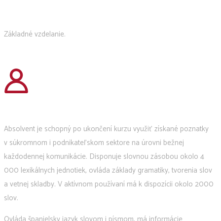
Základné vzdelanie.
Absolvent je schopný po ukončení kurzu využiť získané poznatky
v súkromnom i podnikateľskom sektore na úrovni bežnej
každodennej komunikácie. Disponuje slovnou zásobou okolo 4
000 lexikálnych jednotiek, ovláda základy gramatiky, tvorenia slov
a vetnej skladby. V aktívnom používaní má k dispozícii okolo 2000
slov.
Ovláda španielsky jazyk slovom i písmom, má informácie