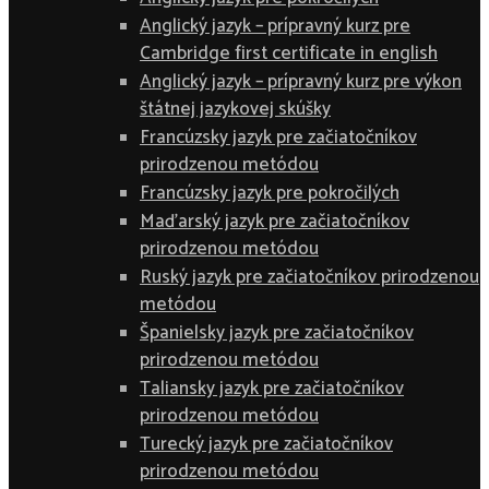
Anglický jazyk – prípravný kurz pre
Cambridge first certificate in english
Anglický jazyk – prípravný kurz pre výkon
štátnej jazykovej skúšky
Francúzsky jazyk pre začiatočníkov
prirodzenou metódou
Francúzsky jazyk pre pokročilých
Maďarský jazyk pre začiatočníkov
prirodzenou metódou
Ruský jazyk pre začiatočníkov prirodzenou
metódou
Španielsky jazyk pre začiatočníkov
prirodzenou metódou
Taliansky jazyk pre začiatočníkov
prirodzenou metódou
Turecký jazyk pre začiatočníkov
prirodzenou metódou