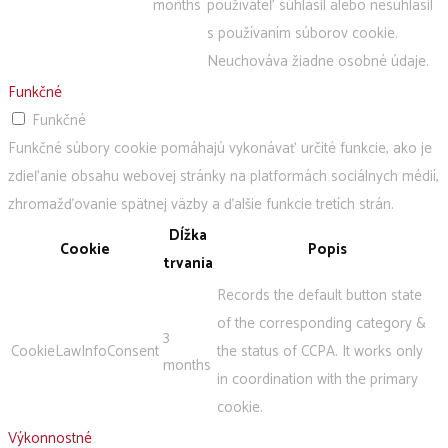
months
používateľ súhlasil alebo nesúhlasil
s používaním súborov cookie.
Neuchováva žiadne osobné údaje.
Funkčné
Funkčné
Funkčné súbory cookie pomáhajú vykonávať určité funkcie, ako je
zdieľanie obsahu webovej stránky na platformách sociálnych médií,
zhromažďovanie spätnej väzby a ďalšie funkcie tretích strán.
Dĺžka
Cookie
Popis
trvania
Records the default button state
of the corresponding category &
3
CookieLawInfoConsent
the status of CCPA. It works only
months
in coordination with the primary
cookie.
Výkonnostné