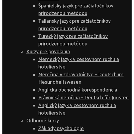
Španielsky jazyk pre začiatočníkov
prirodzenou metódou
Taliansky jazyk pre začiatočníkov
prirodzenou metódou
Turecký jazyk pre začiatočníkov
prirodzenou metódou
Kurzy pre povolania
Nemecký jazyk v cestovnom ruchu a
hotelierstve
Nemčina v zdravotníctve – Deutsch im
Hesundheitswesen
Anglická obchodná korešpondencia
Právnická nemčina – Deutsch für Juristen
Anglický jazyk v cestovnom ruchu a
hotelierstve
Odborné kurzy
Základy psychológie