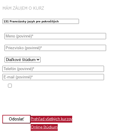
MÁM ZÁUJEM O KURZ
Oboznámil/a som sa s informáciami o
ochrane
osobných údajov
a udeľujem súhlas na spracovanie
osobných údajov
pre marketingové účely.*
Odoslať
Prehľad všetkých kurzov
Online štúdium