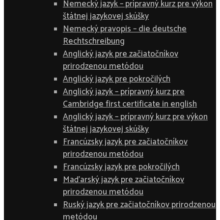
Nemecký jazyk – prípravný kurz pre výkon
štátnej jazykovej skúšky
Nemecký pravopis – die deutsche
Rechtschreibung
Anglický jazyk pre začiatočníkov
prirodzenou metódou
Anglický jazyk pre pokročilých
Anglický jazyk – prípravný kurz pre
Cambridge first certificate in english
Anglický jazyk – prípravný kurz pre výkon
štátnej jazykovej skúšky
Francúzsky jazyk pre začiatočníkov
prirodzenou metódou
Francúzsky jazyk pre pokročilých
Maďarský jazyk pre začiatočníkov
prirodzenou metódou
Ruský jazyk pre začiatočníkov prirodzenou
metódou