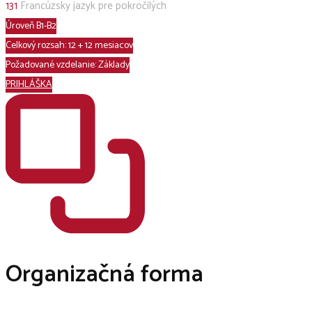
131
Francúzsky jazyk pre pokročilých
Úroveň B1-B2
Celkový rozsah: 12 + 12 mesiacov
Požadované vzdelanie: Základy
PRIHLÁŠKA
Organizačná forma