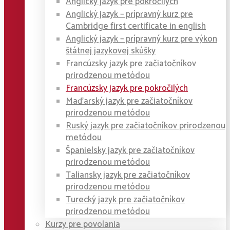
Anglický jazyk pre pokročilých
Anglický jazyk – prípravný kurz pre
Cambridge first certificate in english
Anglický jazyk – prípravný kurz pre výkon
štátnej jazykovej skúšky
Francúzsky jazyk pre začiatočníkov
prirodzenou metódou
Francúzsky jazyk pre pokročilých
Maďarský jazyk pre začiatočníkov
prirodzenou metódou
Ruský jazyk pre začiatočníkov prirodzenou
metódou
Španielsky jazyk pre začiatočníkov
prirodzenou metódou
Taliansky jazyk pre začiatočníkov
prirodzenou metódou
Turecký jazyk pre začiatočníkov
prirodzenou metódou
Kurzy pre povolania