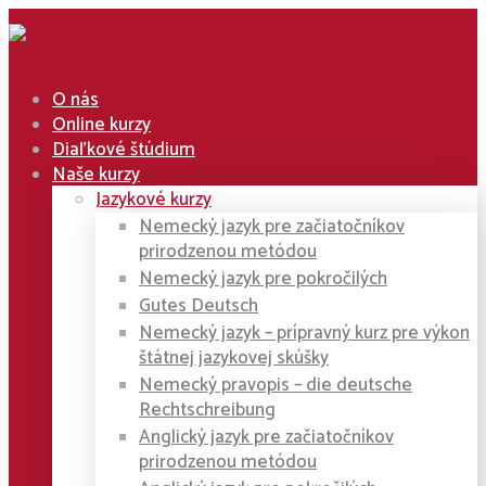
O nás
Online kurzy
Diaľkové štúdium
Naše kurzy
Jazykové kurzy
Nemecký jazyk pre začiatočníkov
prirodzenou metódou
Nemecký jazyk pre pokročilých
Gutes Deutsch
Nemecký jazyk – prípravný kurz pre výkon
štátnej jazykovej skúšky
Nemecký pravopis – die deutsche
Rechtschreibung
Anglický jazyk pre začiatočníkov
prirodzenou metódou