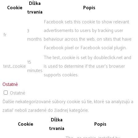
Dĺžka
Cookie
Popis
trvania
Facebook sets this cookie to show relevant
3
advertisements to users by tracking user
fr
months
behaviour across the web, on sites that have
Facebook pixel or Facebook social plugin.
The test_cookie is set by doubleclick.net and
15
test_cookie
is used to determine if the user's browser
minutes
supports cookies.
Ostatné
Ostatné
Ďalšie nekategorizované súbory cookie sú tie, ktoré sa analyzujú a
zatiaľ neboli zaradené do žiadnej kategórie.
Dĺžka
Cookie
Popis
trvania