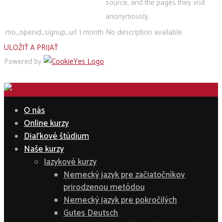
source, and the pages they visit
anonymously.
mo_openid_signup_url
1 month
No description available.
ULOŽIŤ A PRIJAŤ
Powered by
O nás
Online kurzy
Diaľkové štúdium
Naše kurzy
Jazykové kurzy
Nemecký jazyk pre začiatočníkov
prirodzenou metódou
Nemecký jazyk pre pokročilých
Gutes Deutsch