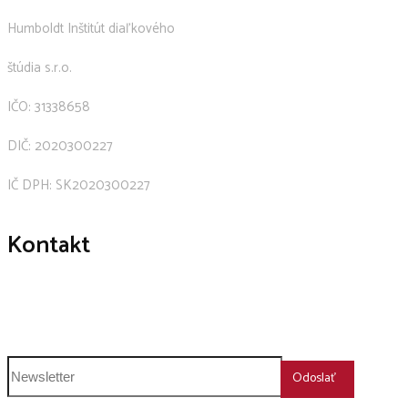
Humboldt Inštitút diaľkového
štúdia s.r.o.
IČO: 31338658
DIČ: 2020300227
IČ DPH: SK2020300227
Kontakt
+421 911 239 600
humboldt@humboldt.sk
Odoslať