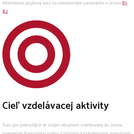
Internetový jazykový kurz so všeobecným zameraním v úrovni
B1-
B2
.
Cieľ vzdelávacej aktivity
Kurz pre pokročilých je svojím obsahom orientovaný do života
priemernej francúzskej rodiny s bežnými každodennými starosťami,