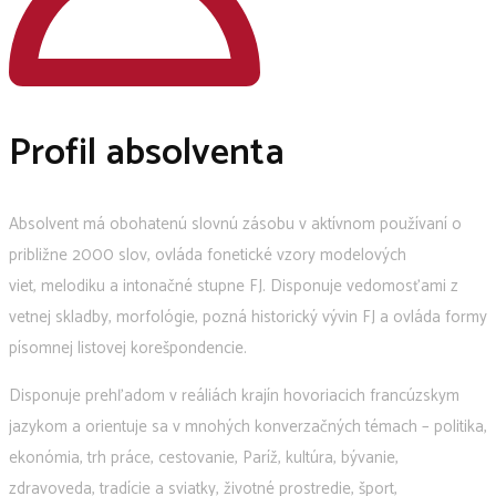
Profil absolventa
Absolvent má obohatenú slovnú zásobu v aktívnom používaní o
približne 2000 slov, ovláda fonetické vzory modelových
viet, melodiku a intonačné stupne FJ. Disponuje vedomosťami z
vetnej skladby, morfológie, pozná historický vývin FJ a ovláda formy
písomnej listovej korešpondencie.
Disponuje prehľadom v reáliách krajín hovoriacich francúzskym
jazykom a orientuje sa v mnohých konverzačných témach – politika,
ekonómia, trh práce, cestovanie, Paríž, kultúra, bývanie,
zdravoveda, tradície a sviatky, životné prostredie, šport,