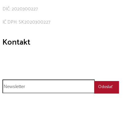
DIČ: 2020300227
IČ DPH: SK2020300227
Kontakt
+421 911 239 600
humboldt@humboldt.sk
Odoslať