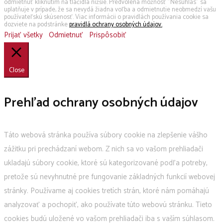
odmietnuť kliknutím na tlačidlá nižšie. Predvolená možnosť "Nesúhlas" sa
uplatňuje v prípade, že sa nevydá žiadna voľba a odmietnutie neobmedzí vašu
používateľskú skúsenosť. Viac informácii o pravidlách používania cookie sa
dozviete na podstránke
pravidlá ochrany osobných údajov.
Prijať všetky
Odmietnuť
Prispôsobiť
Close
Prehľad ochrany osobných údajov
Táto webová stránka používa súbory cookie na zlepšenie vášho
zážitku pri prechádzaní webom. Z nich sa vo vašom prehliadači
ukladajú súbory cookie, ktoré sú kategorizované podľa potreby,
pretože sú nevyhnutné pre fungovanie základných funkcií webovej
stránky. Používame aj cookies tretích strán, ktoré nám pomáhajú
analyzovať a pochopiť, ako používate túto webovú stránku. Tieto
cookies budú uložené vo vašom prehliadači iba s vaším súhlasom.