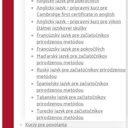
Anglický jazyk pre pokročilých
Anglický jazyk – prípravný kurz pre
Cambridge first certificate in english
Anglický jazyk – prípravný kurz pre výkon
štátnej jazykovej skúšky
Francúzsky jazyk pre začiatočníkov
prirodzenou metódou
Francúzsky jazyk pre pokročilých
Maďarský jazyk pre začiatočníkov
prirodzenou metódou
Ruský jazyk pre začiatočníkov prirodzenou
metódou
Španielsky jazyk pre začiatočníkov
prirodzenou metódou
Taliansky jazyk pre začiatočníkov
prirodzenou metódou
Turecký jazyk pre začiatočníkov
prirodzenou metódou
Kurzy pre povolania