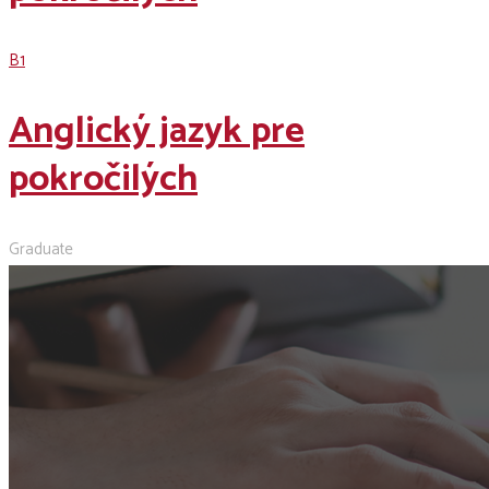
B1
Anglický jazyk pre
pokročilých
Graduate