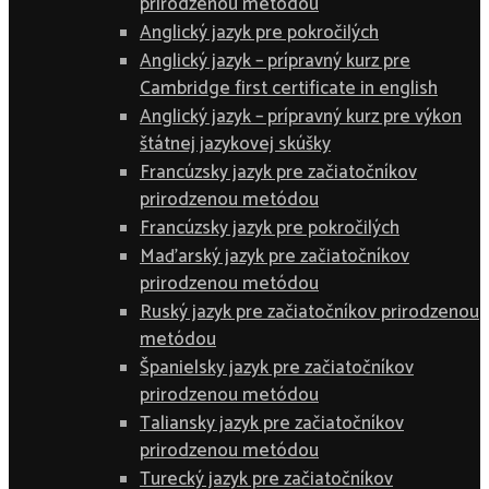
prirodzenou metódou
Anglický jazyk pre pokročilých
Anglický jazyk – prípravný kurz pre
Cambridge first certificate in english
Anglický jazyk – prípravný kurz pre výkon
štátnej jazykovej skúšky
Francúzsky jazyk pre začiatočníkov
prirodzenou metódou
Francúzsky jazyk pre pokročilých
Maďarský jazyk pre začiatočníkov
prirodzenou metódou
Ruský jazyk pre začiatočníkov prirodzenou
metódou
Španielsky jazyk pre začiatočníkov
prirodzenou metódou
Taliansky jazyk pre začiatočníkov
prirodzenou metódou
Turecký jazyk pre začiatočníkov