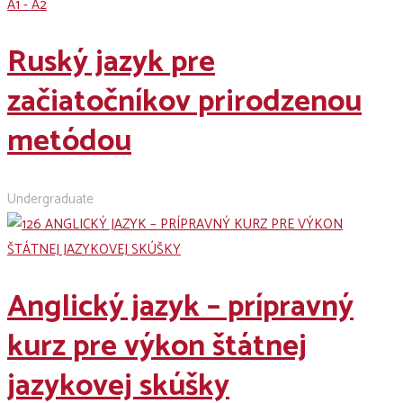
A1 - A2
Ruský jazyk pre
začiatočníkov prirodzenou
metódou
Undergraduate
Anglický jazyk – prípravný
kurz pre výkon štátnej
jazykovej skúšky