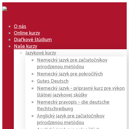
O nás
Online kurzy
Diaľkové štúdium
Naše kurzy
Jazykové kurzy
Nemecký jazyk pre začiatočníkov
prirodzenou metódou
Nemecký jazyk pre pokročilých
Gutes Deutsch
Nemecký jazyk – prípravný kurz pre výkon
štátnej jazykovej skúšky
Nemecký pravopis – die deutsche
Rechtschreibung
Anglický jazyk pre začiatočníkov
prirodzenou metódou