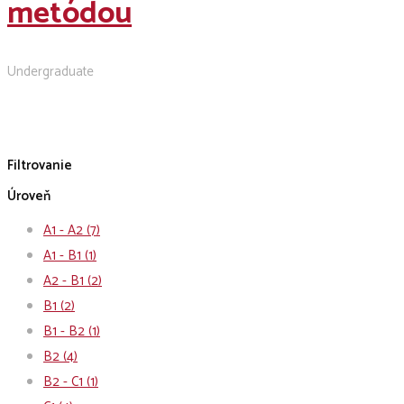
metódou
Undergraduate
Filtrovanie
Úroveň
A1 - A2
(7)
A1 - B1
(1)
A2 - B1
(2)
B1
(2)
B1 - B2
(1)
B2
(4)
B2 - C1
(1)