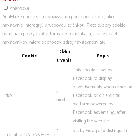
Analytické
Analytické cookies sa používajú na pochopenie toho, ako
návštevníci interagujú s webovou stránkou. Tieto súbory cookie
pomáhajú poskytovať informácie o metrikách, ako je počet
návštevníkov, miera odchodov, zdroj návštevnosti atď.
Dĺžka
Cookie
Popis
trvania
This cookie is set by
Facebook to display
advertisements when either on
3
_fbp
Facebook or on a digital
moths
platform powered by
Facebook advertising, after
visiting the website.
3
Set by Google to distinguish
_gat_gtag_UA_30875453_1