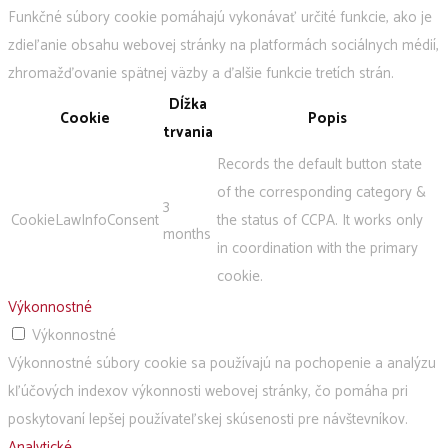
Funkčné súbory cookie pomáhajú vykonávať určité funkcie, ako je
zdieľanie obsahu webovej stránky na platformách sociálnych médií,
zhromažďovanie spätnej väzby a ďalšie funkcie tretích strán.
Dĺžka
Cookie
Popis
trvania
Records the default button state
of the corresponding category &
3
CookieLawInfoConsent
the status of CCPA. It works only
months
in coordination with the primary
cookie.
Výkonnostné
Výkonnostné
Výkonnostné súbory cookie sa používajú na pochopenie a analýzu
kľúčových indexov výkonnosti webovej stránky, čo pomáha pri
poskytovaní lepšej používateľskej skúsenosti pre návštevníkov.
Analytické