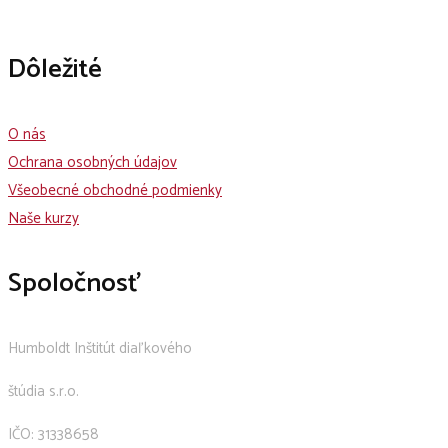
Dôležité
O nás
Ochrana osobných údajov
Všeobecné obchodné podmienky
Naše kurzy
Spoločnosť
Humboldt Inštitút diaľkového
štúdia s.r.o.
IČO: 31338658