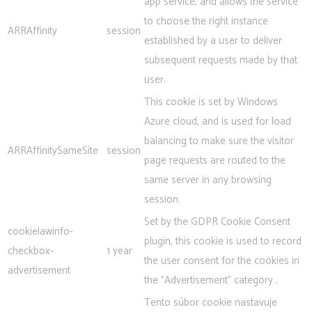
app service, and allows the service
to choose the right instance
ARRAffinity
session
established by a user to deliver
subsequent requests made by that
user.
This cookie is set by Windows
Azure cloud, and is used for load
balancing to make sure the visitor
ARRAffinitySameSite
session
page requests are routed to the
same server in any browsing
session.
Set by the GDPR Cookie Consent
cookielawinfo-
plugin, this cookie is used to record
checkbox-
1 year
the user consent for the cookies in
advertisement
the "Advertisement" category .
Tento súbor cookie nastavuje