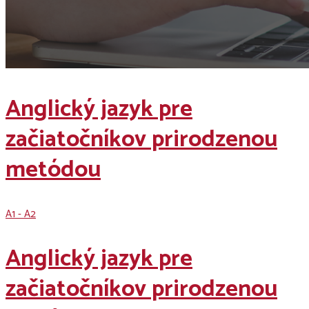
Anglický jazyk pre
začiatočníkov prirodzenou
metódou
A1 - A2
Anglický jazyk pre
začiatočníkov prirodzenou