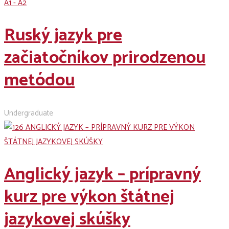
A1 - A2
Ruský jazyk pre
začiatočníkov prirodzenou
metódou
Undergraduate
Anglický jazyk – prípravný
kurz pre výkon štátnej
jazykovej skúšky