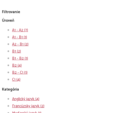
Filtrovanie
Úroveň
A1 - A2
(7)
A1 - B1
(1)
A2 - B1
(2)
B1
(2)
B1 - B2
(1)
B2
(4)
B2 - C1
(1)
C1
(4)
Kategória
Anglický jazyk
(4)
Francúzsky jazyk
(2)