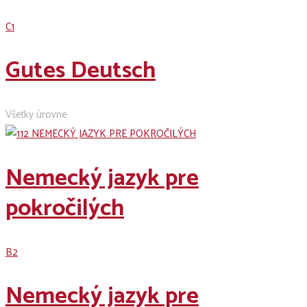
C1
Gutes Deutsch
Všetky úrovne
Nemecký jazyk pre
pokročilých
B2
Nemecký jazyk pre