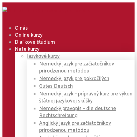
O nás
Online kurzy
Diaľkové štúdium
Naše kurzy
Jazykové kurzy
Nemecký jazyk pre začiatočníkov
prirodzenou metódou
Nemecký jazyk pre pokročilých
Gutes Deutsch
Nemecký jazyk – prípravný kurz pre výkon
štátnej jazykovej skúšky
Nemecký pravopis – die deutsche
Rechtschreibung
Anglický jazyk pre začiatočníkov
prirodzenou metódou