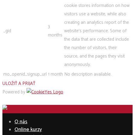
cookie stores information on how
visitors use a website, while also
creating an analytics report of the
3
_gid
website's performance. Some of
months
the data that are collected include
the number of visitors, their
source, and the pages they visit
anonymously.
mo_openid_signup_url
1 month
No description available.
ULOŽIŤ A PRIJAŤ
Powered by
O nás
Online kurzy