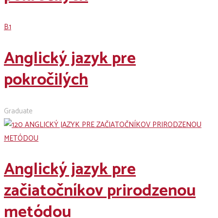
B1
Anglický jazyk pre
pokročilých
Graduate
Anglický jazyk pre
začiatočníkov prirodzenou
metódou