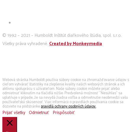
© 1992 – 2021 – Humboldt Inštitút diaľkového štúdia, spol. s.r.o.
Všetky práva vyhradené.
Created by Monkeymedia
Používame cookies
Webová stránka Humboldt používa súbory cookie na zhromažďovanie údajov s
cieľom vytvárať štatistiky na zlepšenie kvality našich webových stránok a ich
aktívnu spoluprácu s užívateľom. Naše súbory cookie môžete prijať alebo
odmietnuť kliknutím na tlačidlá nižšie. Predvolená možnosť "Nesúhlas" sa
uplatňuje v prípade, že sa nevydá žiadna voľba a odmietnutie neobmedzí vašu
používateľskú skúsenosť. Viac informácii o pravidlách používania cookie sa
dozviete na podstránke
pravidlá ochrany osobných údajov.
Prijať všetky
Odmietnuť
Prispôsobiť