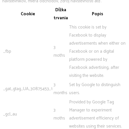
návštevníkov, miera odchodov, zdroj návštevnosti atď.
Dĺžka
Cookie
Popis
trvania
This cookie is set by
Facebook to display
advertisements when either on
3
_fbp
Facebook or on a digital
moths
platform powered by
Facebook advertising, after
visiting the website.
3
Set by Google to distinguish
_gat_gtag_UA_30875453_1
months
users.
Provided by Google Tag
3
Manager to experiment
_gcl_au
moths
advertisement efficiency of
websites using their services.