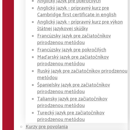
Anglický jazyk pre pokročilých
Anglický jazyk – prípravný kurz pre
Cambridge first certificate in english
Anglický jazyk – prípravný kurz pre výkon
štátnej jazykovej skúšky
Francúzsky jazyk pre začiatočníkov
prirodzenou metódou
Francúzsky jazyk pre pokročilých
Maďarský jazyk pre začiatočníkov
prirodzenou metódou
Ruský jazyk pre začiatočníkov prirodzenou
metódou
Španielsky jazyk pre začiatočníkov
prirodzenou metódou
Taliansky jazyk pre začiatočníkov
prirodzenou metódou
Turecký jazyk pre začiatočníkov
prirodzenou metódou
Kurzy pre povolania