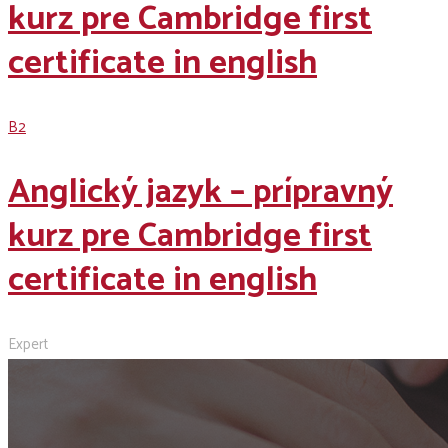
kurz pre Cambridge first
certificate in english
B2
Anglický jazyk – prípravný
kurz pre Cambridge first
certificate in english
Expert