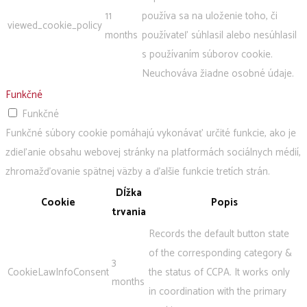
11
používa sa na uloženie toho, či
viewed_cookie_policy
months
používateľ súhlasil alebo nesúhlasil
s používaním súborov cookie.
Neuchováva žiadne osobné údaje.
Funkčné
Funkčné
Funkčné súbory cookie pomáhajú vykonávať určité funkcie, ako je
zdieľanie obsahu webovej stránky na platformách sociálnych médií,
zhromažďovanie spätnej väzby a ďalšie funkcie tretích strán.
Dĺžka
Cookie
Popis
trvania
Records the default button state
of the corresponding category &
3
CookieLawInfoConsent
the status of CCPA. It works only
months
in coordination with the primary