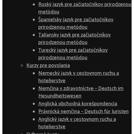
Ruský jazyk pre začiatočníkov prirodzenou
metódou
Španielsky jazyk pre začiatočníkov
prirodzenou metódou
Taliansky jazyk pre začiatočníkov
prirodzenou metódou
Turecký jazyk pre začiatočníkov
prirodzenou metódou
Kurzy pre povolania
Nemecký jazyk v cestovnom ruchu a
hotelierstve
Nemčina v zdravotníctve – Deutsch im
Hesundheitswesen
Anglická obchodná korešpondencia
Právnická nemčina – Deutsch für Juristen
Anglický jazyk v cestovnom ruchu a
hotelierstve