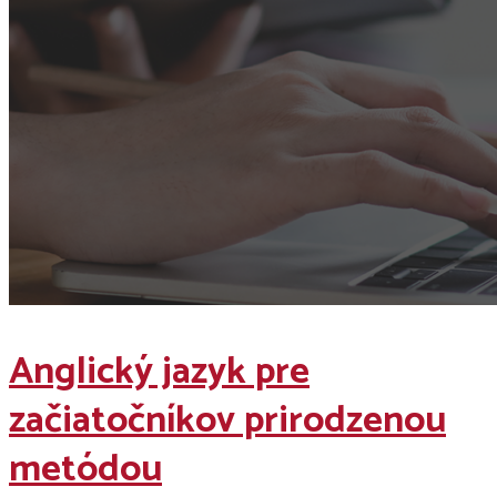
Anglický jazyk pre
začiatočníkov prirodzenou
metódou