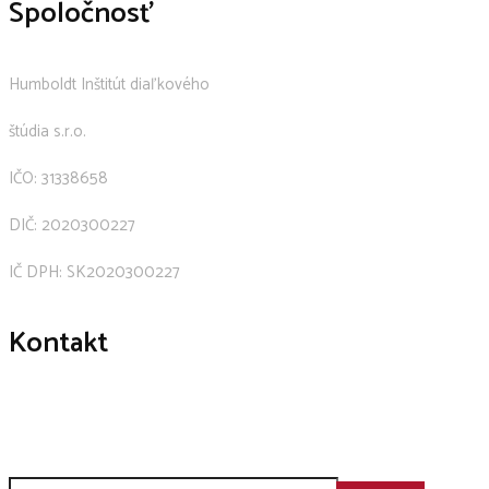
Spoločnosť
Humboldt Inštitút diaľkového
štúdia s.r.o.
IČO: 31338658
DIČ: 2020300227
IČ DPH: SK2020300227
Kontakt
+421 911 239 600
humboldt@humboldt.sk