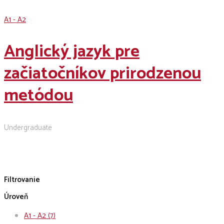
A1 - A2
Anglický jazyk pre
začiatočníkov prirodzenou
metódou
Undergraduate
Filtrovanie
Úroveň
A1 - A2
(7)