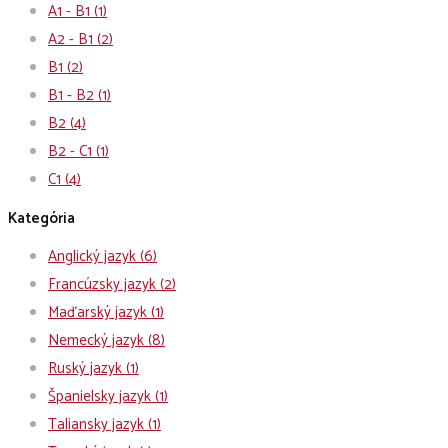
A1 - B1
(1)
A2 - B1
(2)
B1
(2)
B1 - B2
(1)
B2
(4)
B2 - C1
(1)
C1
(4)
Kategória
Anglický jazyk
(6)
Francúzsky jazyk
(2)
Maďarský jazyk
(1)
Nemecký jazyk
(8)
Ruský jazyk
(1)
Španielsky jazyk
(1)
Taliansky jazyk
(1)