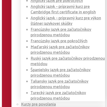
Anglický jazyk pre pokročilých
Anglický jazyk – prípravný kurz pre
Cambridge first certificate in english
Anglický jazyk – prípravný kurz pre výkon
štátnej jazykovej skúšky
Francúzsky jazyk pre začiatočníkov
prirodzenou metódou
Francúzsky jazyk pre pokročilých
Maďarský jazyk pre začiatočníkov
prirodzenou metódou
Ruský jazyk pre začiatočníkov prirodzenou
metódou
Španielsky jazyk pre začiatočníkov
prirodzenou metódou
Taliansky jazyk pre začiatočníkov
prirodzenou metódou
Turecký jazyk pre začiatočníkov
prirodzenou metódou
Kurzy pre povolania