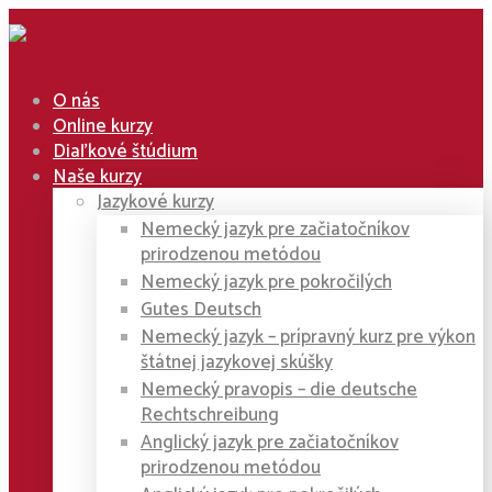
O nás
Online kurzy
Diaľkové štúdium
Naše kurzy
Jazykové kurzy
Nemecký jazyk pre začiatočníkov
prirodzenou metódou
Nemecký jazyk pre pokročilých
Gutes Deutsch
Nemecký jazyk – prípravný kurz pre výkon
štátnej jazykovej skúšky
Nemecký pravopis – die deutsche
Rechtschreibung
Anglický jazyk pre začiatočníkov
prirodzenou metódou