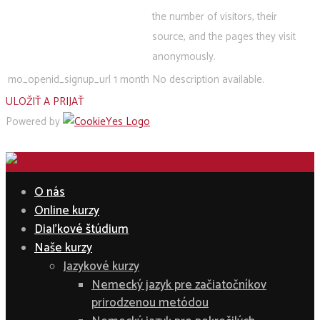
the number of visitors, their
source, and the pages they visit
anonymously.
mo_openid_signup_url
1 month
No description available.
ULOŽIŤ A PRIJAŤ
Powered by
O nás
Online kurzy
Diaľkové štúdium
Naše kurzy
Jazykové kurzy
Nemecký jazyk pre začiatočníkov
prirodzenou metódou