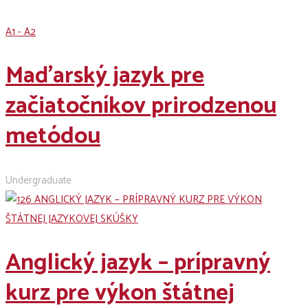
A1 - A2
Maďarský jazyk pre
začiatočníkov prirodzenou
metódou
Undergraduate
Anglický jazyk – prípravný
kurz pre výkon štátnej