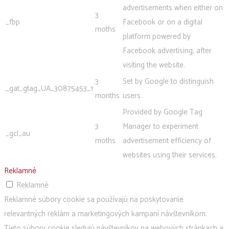
advertisements when either on
3
_fbp
Facebook or on a digital
moths
platform powered by
Facebook advertising, after
visiting the website.
3
Set by Google to distinguish
_gat_gtag_UA_30875453_1
months
users.
Provided by Google Tag
3
Manager to experiment
_gcl_au
moths
advertisement efficiency of
websites using their services.
Reklamné
Reklamné
Reklamné súbory cookie sa používajú na poskytovanie
relevantných reklám a marketingových kampaní návštevníkom.
Tieto súbory cookie sledujú návštevníkov na webových stránkach a