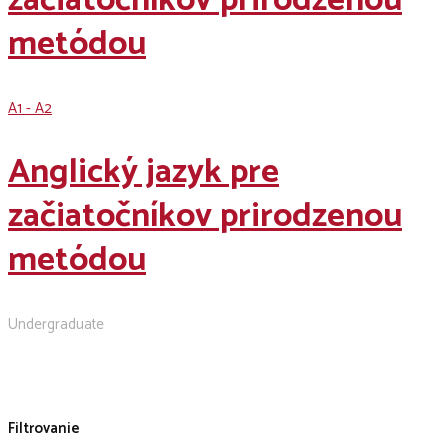
začiatočníkov prirodzenou
metódou
A1 - A2
Anglický jazyk pre
začiatočníkov prirodzenou
metódou
Undergraduate
Filtrovanie