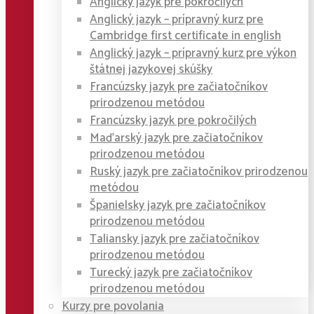
Anglický jazyk pre pokročilých
Anglický jazyk – prípravný kurz pre
Cambridge first certificate in english
Anglický jazyk – prípravný kurz pre výkon
štátnej jazykovej skúšky
Francúzsky jazyk pre začiatočníkov
prirodzenou metódou
Francúzsky jazyk pre pokročilých
Maďarský jazyk pre začiatočníkov
prirodzenou metódou
Ruský jazyk pre začiatočníkov prirodzenou
metódou
Španielsky jazyk pre začiatočníkov
prirodzenou metódou
Taliansky jazyk pre začiatočníkov
prirodzenou metódou
Turecký jazyk pre začiatočníkov
prirodzenou metódou
Kurzy pre povolania