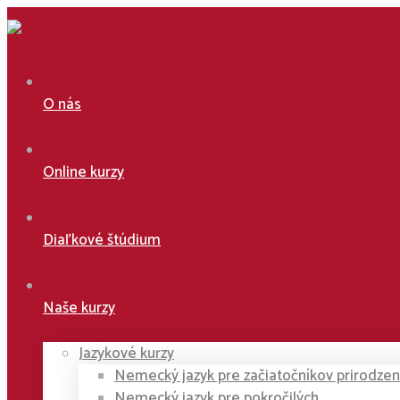
O nás
Online kurzy
Diaľkové štúdium
Naše kurzy
Jazykové kurzy
Nemecký jazyk pre začiatočníkov prirodz
Nemecký jazyk pre pokročilých