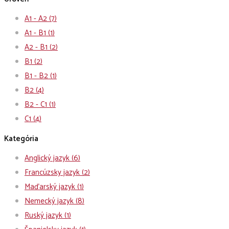
A1 - A2
(7)
A1 - B1
(1)
A2 - B1
(2)
B1
(2)
B1 - B2
(1)
B2
(4)
B2 - C1
(1)
C1
(4)
Kategória
Anglický jazyk
(6)
Francúzsky jazyk
(2)
Maďarský jazyk
(1)
Nemecký jazyk
(8)
Ruský jazyk
(1)