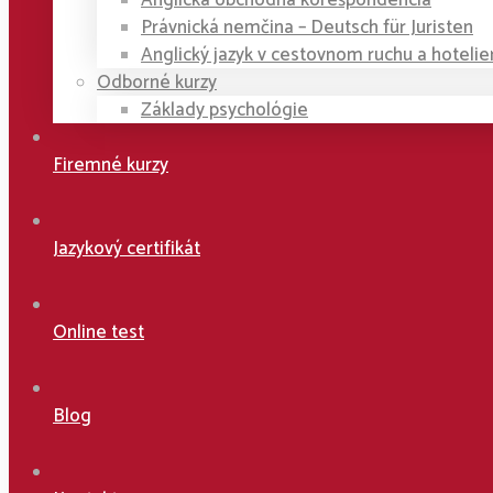
Anglická obchodná korešpondencia
Právnická nemčina – Deutsch für Juristen
Anglický jazyk v cestovnom ruchu a hotelie
Odborné kurzy
Základy psychológie
Firemné kurzy
Jazykový certifikát
Online test
Blog