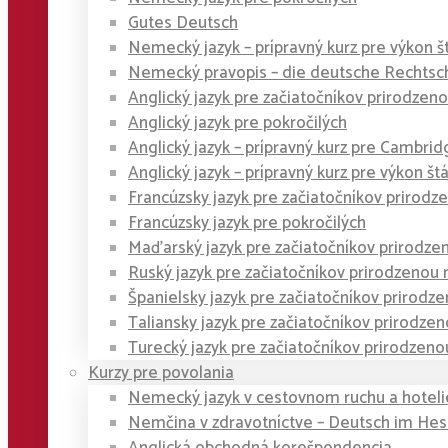
Gutes Deutsch
Nemecký jazyk – prípravný kurz pre výkon š
Nemecký pravopis – die deutsche Rechtsc
Anglický jazyk pre začiatočníkov prirodze
Anglický jazyk pre pokročilých
Anglický jazyk – prípravný kurz pre Cambridge
Anglický jazyk – prípravný kurz pre výkon št
Francúzsky jazyk pre začiatočníkov priro
Francúzsky jazyk pre pokročilých
Maďarský jazyk pre začiatočníkov prirodz
Ruský jazyk pre začiatočníkov prirodzeno
Španielsky jazyk pre začiatočníkov prirod
Taliansky jazyk pre začiatočníkov prirodz
Turecký jazyk pre začiatočníkov prirodze
Kurzy pre povolania
Nemecký jazyk v cestovnom ruchu a hoteli
Nemčina v zdravotníctve – Deutsch im He