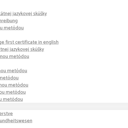
tátnej jazykovej skúšky
hreibung
nou metódou
 first certificate in english
átnej jazykovej skúšky
dzenou metódou
enou metódou
u metódou
zenou metódou
enou metódou
nou metódou
erstve
sundheitswesen