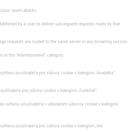
licious spam attacks.
established by a user to deliver subsequent requests made by that
page requests are routed to the same server in any browsing session.
s in the "Advertisement" category .
hlasu používateľa pre súbory cookie v kategórii „Analytika“.
užívateľa pre súbory cookie v kategórii „Funkčné“.
e súhlasu používateľa s ukladaním súborov cookie v kategórii
hlasu používateľa pre súbory cookie v kategórii „Iné.