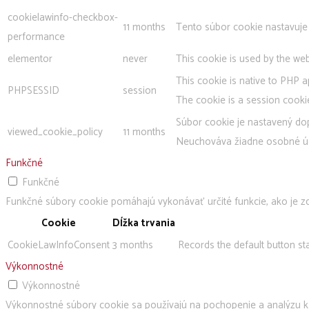
cookielawinfo-checkbox-
11 months
Tento súbor cookie nastavuje
performance
elementor
never
This cookie is used by the web
This cookie is native to PHP a
PHPSESSID
session
The cookie is a session cooki
Súbor cookie je nastavený dop
viewed_cookie_policy
11 months
Neuchováva žiadne osobné ú
Funkčné
Funkčné
Funkčné súbory cookie pomáhajú vykonávať určité funkcie, ako je zd
Cookie
Dĺžka trvania
CookieLawInfoConsent
3 months
Records the default button st
Výkonnostné
Výkonnostné
Výkonnostné súbory cookie sa používajú na pochopenie a analýzu kľ