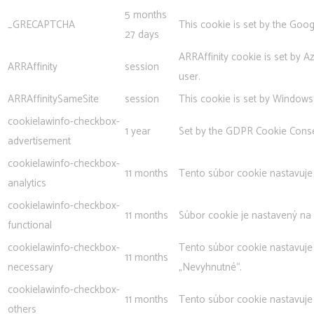
5 months
_GRECAPTCHA
This cookie is set by the Goog
27 days
ARRAffinity cookie is set by A
ARRAffinity
session
user.
ARRAffinitySameSite
session
This cookie is set by Windows
cookielawinfo-checkbox-
1 year
Set by the GDPR Cookie Consent
advertisement
cookielawinfo-checkbox-
11 months
Tento súbor cookie nastavuje 
analytics
cookielawinfo-checkbox-
11 months
Súbor cookie je nastavený na
functional
cookielawinfo-checkbox-
Tento súbor cookie nastavuje
11 months
necessary
„Nevyhnutné“.
cookielawinfo-checkbox-
11 months
Tento súbor cookie nastavuje
others