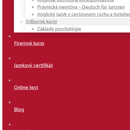
Anglická obchodná korešpondencia
Právnická nemčina – Deutsch für Juristen
Anglický jazyk v cestovnom ruchu a hotelie
Odborné kurzy
Základy psychológie
Firemné kurzy
Jazykový certifikát
Online test
Blog