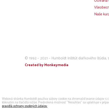
Ochrana 
Všeobec
Naše kur
© 1992 – 2021 – Humboldt Inštitút diaľkového štúdia, s
Created by Monkeymedia
Používame cookies
Webová stránka Humboldt používa súbory cookie na zhromažďovanie údajov s cieľ
kliknutím na tlačidlá nižšie. Predvolená možnosť "Nesúhlas" sa uplatňuje v prí
pravidlá ochrany osobných údajov.