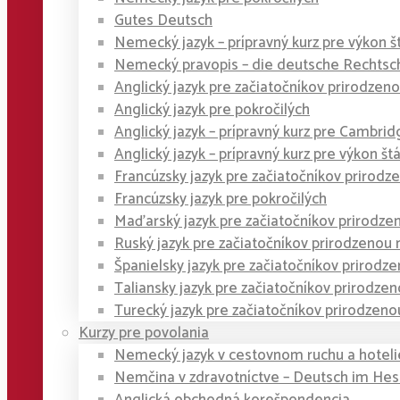
Gutes Deutsch
Nemecký jazyk – prípravný kurz pre výkon š
Nemecký pravopis – die deutsche Rechtsc
Anglický jazyk pre začiatočníkov prirodze
Anglický jazyk pre pokročilých
Anglický jazyk – prípravný kurz pre Cambridge
Anglický jazyk – prípravný kurz pre výkon št
Francúzsky jazyk pre začiatočníkov priro
Francúzsky jazyk pre pokročilých
Maďarský jazyk pre začiatočníkov prirodz
Ruský jazyk pre začiatočníkov prirodzeno
Španielsky jazyk pre začiatočníkov prirod
Taliansky jazyk pre začiatočníkov prirodz
Turecký jazyk pre začiatočníkov prirodze
Kurzy pre povolania
Nemecký jazyk v cestovnom ruchu a hoteli
Nemčina v zdravotníctve – Deutsch im He