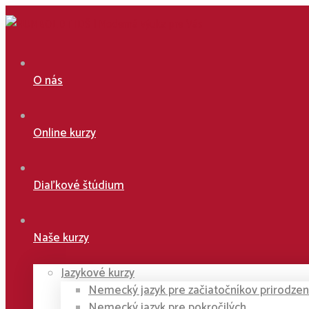
O nás
Online kurzy
Diaľkové štúdium
Naše kurzy
Jazykové kurzy
Nemecký jazyk pre začiatočníkov prirodz
Nemecký jazyk pre pokročilých