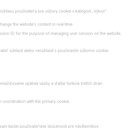
úhlasu používateľa pre súbory cookie v kategórii „Výkon“.
hange the website's content in real-time.
session ID for the purpose of managing user session on the website.
teľ súhlasil alebo nesúhlasil s používaním súborov cookie.
ažďovanie spätnej väzby a ďalšie funkcie tretích strán.
n coordination with the primary cookie.
ní lepšej používateľskej skúsenosti pre návštevníkov.