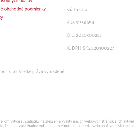
osobných údajov
né obchodné podmienky
štúdia s.r.o.
zy
IČO: 31338658
DIČ: 2020300227
IČ DPH: SK2020300227
pol. s.r.o. Všetky práva vyhradené.
om vytvárať štatistiky na zlepšenie kvality našich webových stránok a ich aktívn
pade, že sa nevydá žiadna voľba a odmietnutie neobmedzí vašu používateľskú skúse