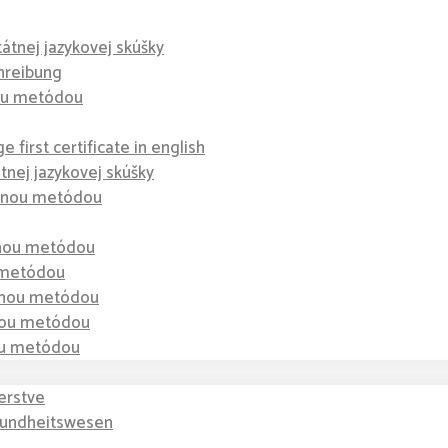
tátnej jazykovej skúšky
hreibung
nou metódou
 first certificate in english
átnej jazykovej skúšky
dzenou metódou
enou metódou
u metódou
zenou metódou
enou metódou
nou metódou
erstve
sundheitswesen