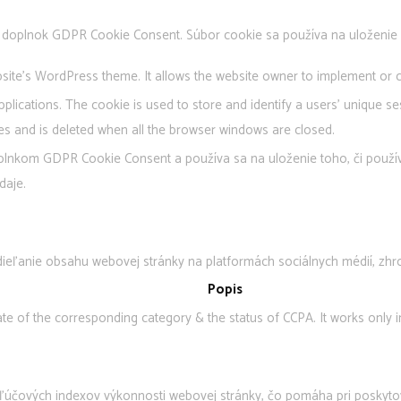
 doplnok GDPR Cookie Consent. Súbor cookie sa používa na uloženie s
site's WordPress theme. It allows the website owner to implement or c
pplications. The cookie is used to store and identify a users' unique 
es and is deleted when all the browser windows are closed.
lnkom GDPR Cookie Consent a používa sa na uloženie toho, či používa
daje.
ieľanie obsahu webovej stránky na platformách sociálnych médií, zhrom
Popis
ate of the corresponding category & the status of CCPA. It works only i
účových indexov výkonnosti webovej stránky, čo pomáha pri poskytova