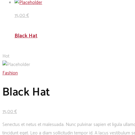
15
,00
€
Black Hat
Hot
Fashion
Black Hat
15
,00
€
Senectus et netus et malesuada. Nunc pulvinar sapien et ligula ullam
tincidunt eget. Leo a diam sollicitudin tempor id. A lacus vestibulum 