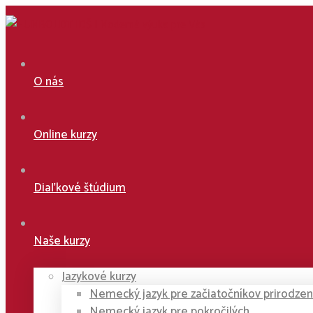
O nás
Online kurzy
Diaľkové štúdium
Naše kurzy
Jazykové kurzy
Nemecký jazyk pre začiatočníkov prirodz
Nemecký jazyk pre pokročilých