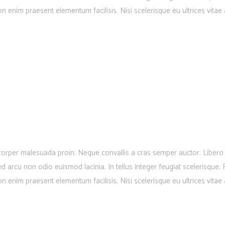
n enim praesent elementum facilisis. Nisi scelerisque eu ultrices vitae
corper malesuada proin. Neque convallis a cras semper auctor. Libero i
sed arcu non odio euismod lacinia. In tellus integer feugiat scelerisque
n enim praesent elementum facilisis. Nisi scelerisque eu ultrices vitae