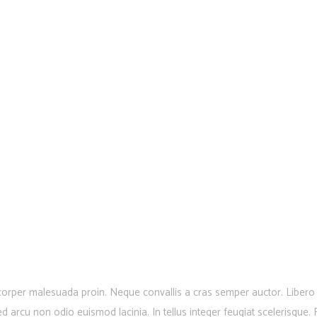
corper malesuada proin. Neque convallis a cras semper auctor. Libero i
sed arcu non odio euismod lacinia. In tellus integer feugiat scelerisque