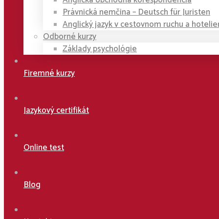
Anglická obchodná korešpondencia
Právnická nemčina – Deutsch für Juristen
Anglický jazyk v cestovnom ruchu a hotelie
Odborné kurzy
Základy psychológie
Firemné kurzy
Jazykový certifikát
Online test
Blog