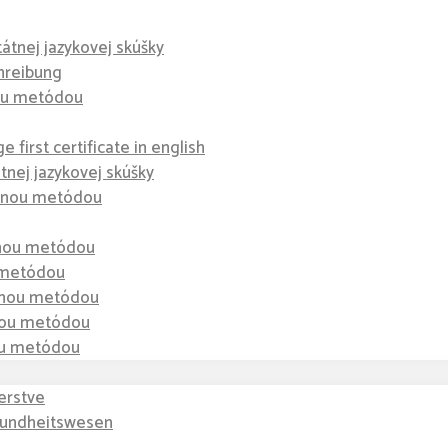
tátnej jazykovej skúšky
hreibung
nou metódou
 first certificate in english
átnej jazykovej skúšky
dzenou metódou
enou metódou
u metódou
zenou metódou
enou metódou
nou metódou
erstve
sundheitswesen