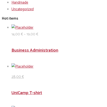
Handmade
Uncategorized
Hot items
14
,00
€
–
19
,00
€
Business Administration
28
,00
€
UniCamp T-shirt