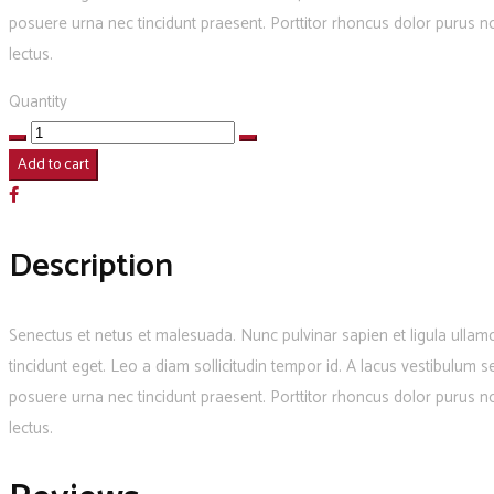
posuere urna nec tincidunt praesent. Porttitor rhoncus dolor purus no
lectus.
Quantity
Black
Hat
Add to cart
quantity
Description
Senectus et netus et malesuada. Nunc pulvinar sapien et ligula ullam
tincidunt eget. Leo a diam sollicitudin tempor id. A lacus vestibulum 
posuere urna nec tincidunt praesent. Porttitor rhoncus dolor purus no
lectus.