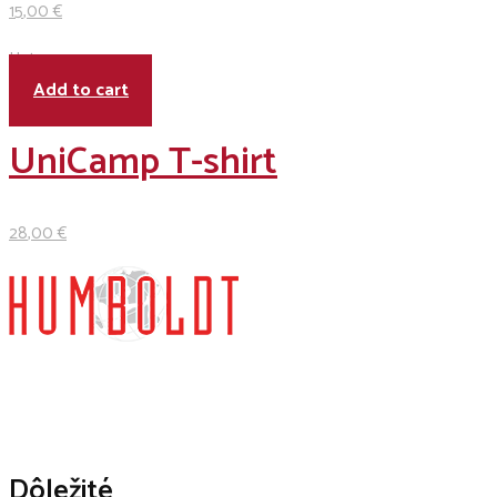
15
,00
€
Hot
Add to cart
UniCamp T-shirt
28
,00
€
Dôležité