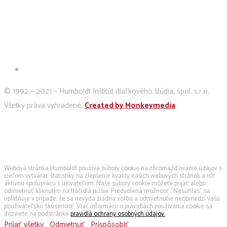
© 1992 – 2021 – Humboldt Inštitút diaľkového štúdia, spol. s.r.o.
Všetky práva vyhradené.
Created by Monkeymedia
Používame cookies
Webová stránka Humboldt používa súbory cookie na zhromažďovanie údajov s
cieľom vytvárať štatistiky na zlepšenie kvality našich webových stránok a ich
aktívnu spoluprácu s užívateľom. Naše súbory cookie môžete prijať alebo
odmietnuť kliknutím na tlačidlá nižšie. Predvolená možnosť "Nesúhlas" sa
uplatňuje v prípade, že sa nevydá žiadna voľba a odmietnutie neobmedzí vašu
používateľskú skúsenosť. Viac informácii o pravidlách používania cookie sa
dozviete na podstránke
pravidlá ochrany osobných údajov.
Prijať všetky
Odmietnuť
Prispôsobiť