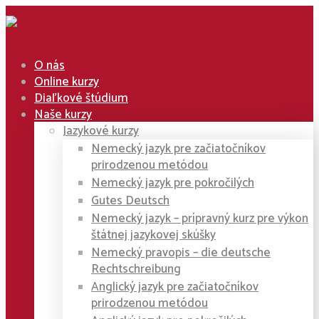
O nás
Online kurzy
Diaľkové štúdium
Naše kurzy
Jazykové kurzy
Nemecký jazyk pre začiatočníkov
prirodzenou metódou
Nemecký jazyk pre pokročilých
Gutes Deutsch
Nemecký jazyk – prípravný kurz pre výkon
štátnej jazykovej skúšky
Nemecký pravopis – die deutsche
Rechtschreibung
Anglický jazyk pre začiatočníkov
prirodzenou metódou