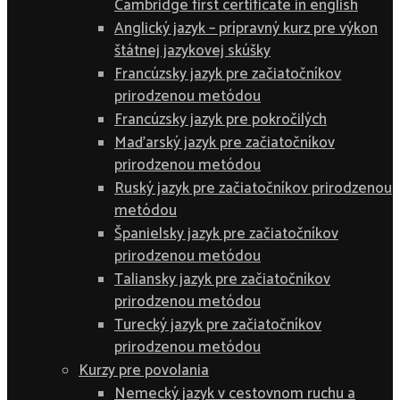
Cambridge first certificate in english
Anglický jazyk – prípravný kurz pre výkon
štátnej jazykovej skúšky
Francúzsky jazyk pre začiatočníkov
prirodzenou metódou
Francúzsky jazyk pre pokročilých
Maďarský jazyk pre začiatočníkov
prirodzenou metódou
Ruský jazyk pre začiatočníkov prirodzenou
metódou
Španielsky jazyk pre začiatočníkov
prirodzenou metódou
Taliansky jazyk pre začiatočníkov
prirodzenou metódou
Turecký jazyk pre začiatočníkov
prirodzenou metódou
Kurzy pre povolania
Nemecký jazyk v cestovnom ruchu a