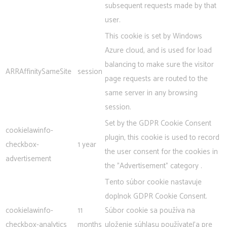
subsequent requests made by that
user.
This cookie is set by Windows
Azure cloud, and is used for load
balancing to make sure the visitor
ARRAffinitySameSite
session
page requests are routed to the
same server in any browsing
session.
Set by the GDPR Cookie Consent
cookielawinfo-
plugin, this cookie is used to record
checkbox-
1 year
the user consent for the cookies in
advertisement
the "Advertisement" category .
Tento súbor cookie nastavuje
doplnok GDPR Cookie Consent.
cookielawinfo-
11
Súbor cookie sa používa na
checkbox-analytics
months
uloženie súhlasu používateľa pre