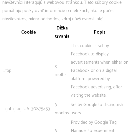
návštevníci interagujú s webovou stránkou. Tieto súbory cookie
pomáhajú poskytovať informácie o metrikách, ako je počet
návštevníkov, miera odchodov, zdroj návštevnosti atď.
Dĺžka
Cookie
Popis
trvania
This cookie is set by
Facebook to display
advertisements when either on
3
_fbp
Facebook or on a digital
moths
platform powered by
Facebook advertising, after
visiting the website.
3
Set by Google to distinguish
_gat_gtag_UA_30875453_1
months
users.
Provided by Google Tag
3
Manager to experiment