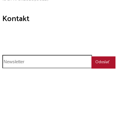
Kontakt
+421 911 239 600
humboldt@humboldt.sk
Odoslať