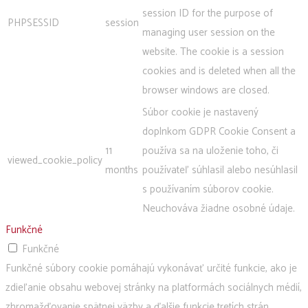
session ID for the purpose of
PHPSESSID
session
managing user session on the
website. The cookie is a session
cookies and is deleted when all the
browser windows are closed.
Súbor cookie je nastavený
doplnkom GDPR Cookie Consent a
11
používa sa na uloženie toho, či
viewed_cookie_policy
months
používateľ súhlasil alebo nesúhlasil
s používaním súborov cookie.
Neuchováva žiadne osobné údaje.
Funkčné
Funkčné
Funkčné súbory cookie pomáhajú vykonávať určité funkcie, ako je
zdieľanie obsahu webovej stránky na platformách sociálnych médií,
zhromažďovanie spätnej väzby a ďalšie funkcie tretích strán.