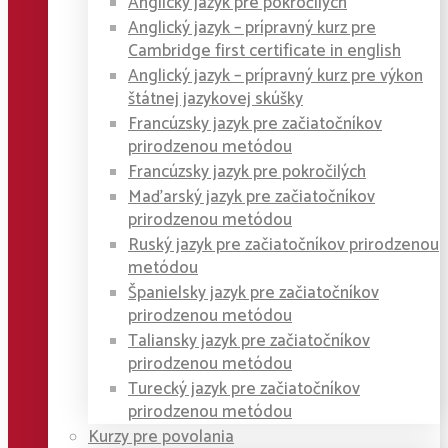
Anglický jazyk pre pokročilých
Anglický jazyk – prípravný kurz pre
Cambridge first certificate in english
Anglický jazyk – prípravný kurz pre výkon
štátnej jazykovej skúšky
Francúzsky jazyk pre začiatočníkov
prirodzenou metódou
Francúzsky jazyk pre pokročilých
Maďarský jazyk pre začiatočníkov
prirodzenou metódou
Ruský jazyk pre začiatočníkov prirodzenou
metódou
Španielsky jazyk pre začiatočníkov
prirodzenou metódou
Taliansky jazyk pre začiatočníkov
prirodzenou metódou
Turecký jazyk pre začiatočníkov
prirodzenou metódou
Kurzy pre povolania