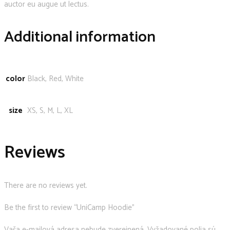
auctor eu augue ut lectus.
Additional information
color
Black, Red, White
size
XS, S, M, L, XL
Reviews
There are no reviews yet.
Be the first to review “UniCamp Hoodie”
Vaša e-mailová adresa nebude zverejnená.
Vyžadované polia sú