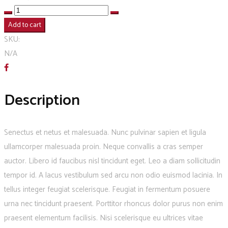
UniCamp
Hoodie
Add to cart
quantity
SKU:
N/A
Description
Senectus et netus et malesuada. Nunc pulvinar sapien et ligula
ullamcorper malesuada proin. Neque convallis a cras semper
auctor. Libero id faucibus nisl tincidunt eget. Leo a diam sollicitudin
tempor id. A lacus vestibulum sed arcu non odio euismod lacinia. In
tellus integer feugiat scelerisque. Feugiat in fermentum posuere
urna nec tincidunt praesent. Porttitor rhoncus dolor purus non enim
praesent elementum facilisis. Nisi scelerisque eu ultrices vitae