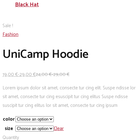
Black Hat
Sale !
Fashion
UniCamp Hoodie
19
,00
€
-
29
,00
€
24
,00
€
-
29
,00
€
Lorem ipsum dolor sit amet, consecte tur cing elit. Suspe ndisse lor
sit amet, consecte tur cing esuscipit tur cing elitus Suspe ndisse
suscipit tur cing elitus lor sit amet, consecte tur cing ipsum
color
size
Clear
Quantity