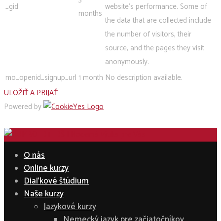
_gid
website's performance. Some of
months
the data that are collected include
the number of visitors, their
source, and the pages they visit
anonymously.
mo_openid_signup_url
1 month
No description available.
ULOŽIŤ A PRIJAŤ
Powered by
O nás
Online kurzy
Diaľkové štúdium
Naše kurzy
Jazykové kurzy
Nemecký jazyk pre začiatočníkov