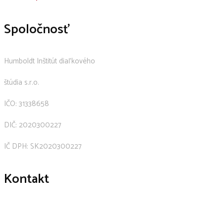
Spoločnosť
Humboldt Inštitút diaľkového
štúdia s.r.o.
IČO: 31338658
DIČ: 2020300227
IČ DPH: SK2020300227
Kontakt
+421 911 239 600