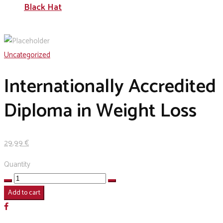
Black Hat
Uncategorized
Internationally Accredited
Diploma in Weight Loss
29
,99
€
Quantity
Internationally
Accredited
Add to cart
Diploma
in