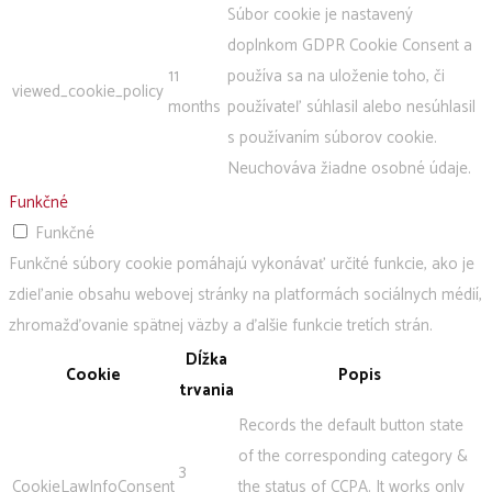
Súbor cookie je nastavený
doplnkom GDPR Cookie Consent a
11
používa sa na uloženie toho, či
viewed_cookie_policy
months
používateľ súhlasil alebo nesúhlasil
s používaním súborov cookie.
Neuchováva žiadne osobné údaje.
Funkčné
Funkčné
Funkčné súbory cookie pomáhajú vykonávať určité funkcie, ako je
zdieľanie obsahu webovej stránky na platformách sociálnych médií,
zhromažďovanie spätnej väzby a ďalšie funkcie tretích strán.
Dĺžka
Cookie
Popis
trvania
Records the default button state
of the corresponding category &
3
CookieLawInfoConsent
the status of CCPA. It works only