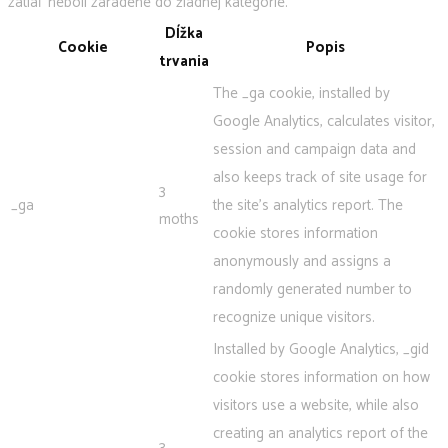
zatiaľ neboli zaradené do žiadnej kategórie.
Dĺžka
Cookie
Popis
trvania
The _ga cookie, installed by
Google Analytics, calculates visitor,
session and campaign data and
also keeps track of site usage for
3
_ga
the site's analytics report. The
moths
cookie stores information
anonymously and assigns a
randomly generated number to
recognize unique visitors.
Installed by Google Analytics, _gid
cookie stores information on how
visitors use a website, while also
creating an analytics report of the
3