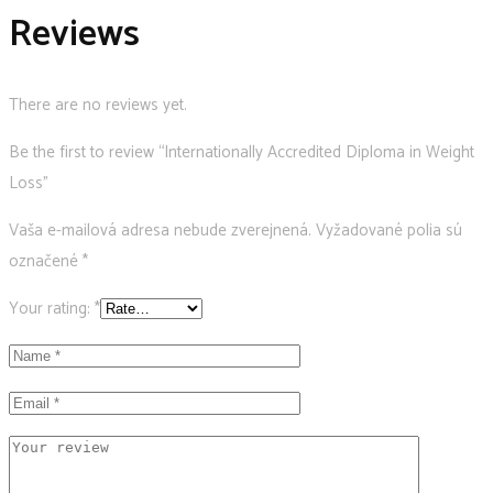
Reviews
Weight
Loss
quantity
There are no reviews yet.
Be the first to review “Internationally Accredited Diploma in Weight
Loss”
Vaša e-mailová adresa nebude zverejnená.
Vyžadované polia sú
označené
*
Your rating:
*