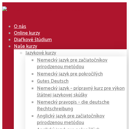
O nás
Online kurzy
Diaľkové štúdium
Naše kurzy
Jazykové kurzy
Nemecký jazyk pre začiatočníkov
prirodzenou metódou
Nemecký jazyk pre pokročilých
Gutes Deutsch
Nemecký jazyk – prípravný kurz pre výkon
štátnej jazykovej skúšky
Nemecký pravopis – die deutsche
Rechtschreibung
Anglický jazyk pre začiatočníkov
prirodzenou metódou