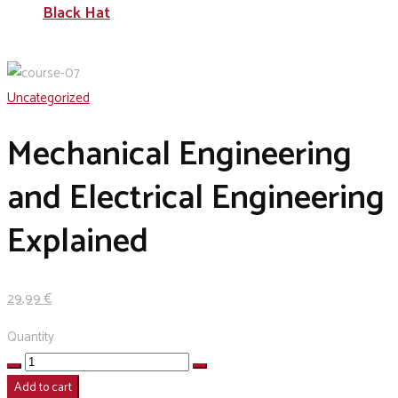
Black Hat
Uncategorized
Mechanical Engineering
and Electrical Engineering
Explained
29
,99
€
Quantity
Mechanical
Engineering
Add to cart