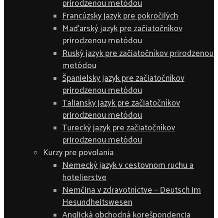
prirodzenou metódou
Francúzsky jazyk pre pokročilých
Maďarský jazyk pre začiatočníkov
prirodzenou metódou
Ruský jazyk pre začiatočníkov prirodzenou
metódou
Španielsky jazyk pre začiatočníkov
prirodzenou metódou
Taliansky jazyk pre začiatočníkov
prirodzenou metódou
Turecký jazyk pre začiatočníkov
prirodzenou metódou
Kurzy pre povolania
Nemecký jazyk v cestovnom ruchu a
hotelierstve
Nemčina v zdravotníctve – Deutsch im
Hesundheitswesen
Anglická obchodná korešpondencia