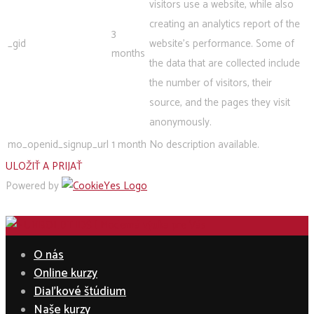
visitors use a website, while also
creating an analytics report of the
3
_gid
website's performance. Some of
months
the data that are collected include
the number of visitors, their
source, and the pages they visit
anonymously.
mo_openid_signup_url
1 month
No description available.
ULOŽIŤ A PRIJAŤ
Powered by
O nás
Online kurzy
Diaľkové štúdium
Naše kurzy