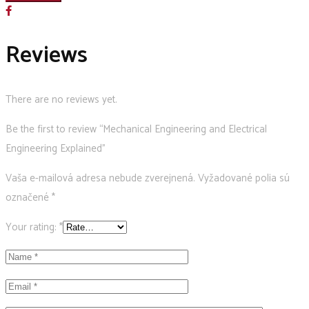
and
Electrical
Reviews
Engineering
Explained
quantity
There are no reviews yet.
Be the first to review “Mechanical Engineering and Electrical
Engineering Explained”
Vaša e-mailová adresa nebude zverejnená.
Vyžadované polia sú
označené
*
Your rating:
*