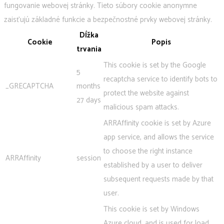
fungovanie webovej stránky. Tieto súbory cookie anonymne
zaisťujú základné funkcie a bezpečnostné prvky webovej stránky.
Dĺžka
Cookie
Popis
trvania
This cookie is set by the Google
5
recaptcha service to identify bots to
_GRECAPTCHA
months
protect the website against
27 days
malicious spam attacks.
ARRAffinity cookie is set by Azure
app service, and allows the service
to choose the right instance
ARRAffinity
session
established by a user to deliver
subsequent requests made by that
user.
This cookie is set by Windows
Azure cloud, and is used for load