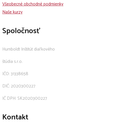
Všeobecné obchodné podmienky
Naše kurzy
Spoločnosť
Humboldt Inštitút diaľkového
štúdia s.r.o.
IČO: 31338658
DIČ: 2020300227
IČ DPH: SK2020300227
Kontakt