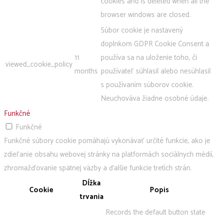
cookies and is deleted when all the
browser windows are closed.
Súbor cookie je nastavený
doplnkom GDPR Cookie Consent a
11
používa sa na uloženie toho, či
viewed_cookie_policy
months
používateľ súhlasil alebo nesúhlasil
s používaním súborov cookie.
Neuchováva žiadne osobné údaje.
Funkčné
Funkčné
Funkčné súbory cookie pomáhajú vykonávať určité funkcie, ako je
zdieľanie obsahu webovej stránky na platformách sociálnych médií,
zhromažďovanie spätnej väzby a ďalšie funkcie tretích strán.
Dĺžka
Cookie
Popis
trvania
Records the default button state