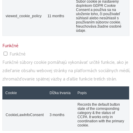
Súbor cookie je nastavený
doplnkom GDPR Cookie
Consent a používa sa na
uloženie toho, či používateľ
viewed_cookie_policy
11 months
súhlasil alebo nesúhlasil s
používaním súborov cookie.
Neuchováva žiadne osobné
údaje.
Funkčné
Funkčné
Funkčné súbory cookie pomáhajú vykonávať určité funkcie, ako je
zdieľanie obsahu webovej stránky na platformách sociálnych médií,
zhromažďovanie spätnej väzby a ďalšie funkcie tretích strán.
Cookie
Dĺžka trvania
Popis
Records the default button
state of the corresponding
category & the status of
CookieLawInfoConsent
3 months
CCPA. It works only in
coordination with the primary
cookie.