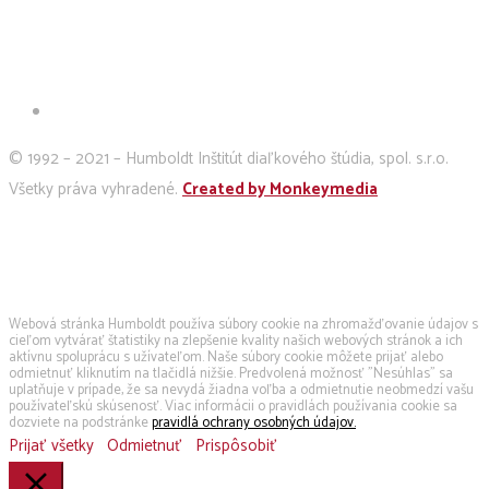
© 1992 – 2021 – Humboldt Inštitút diaľkového štúdia, spol. s.r.o.
Všetky práva vyhradené.
Created by Monkeymedia
Používame cookies
Webová stránka Humboldt používa súbory cookie na zhromažďovanie údajov s
cieľom vytvárať štatistiky na zlepšenie kvality našich webových stránok a ich
aktívnu spoluprácu s užívateľom. Naše súbory cookie môžete prijať alebo
odmietnuť kliknutím na tlačidlá nižšie. Predvolená možnosť "Nesúhlas" sa
uplatňuje v prípade, že sa nevydá žiadna voľba a odmietnutie neobmedzí vašu
používateľskú skúsenosť. Viac informácii o pravidlách používania cookie sa
dozviete na podstránke
pravidlá ochrany osobných údajov.
Prijať všetky
Odmietnuť
Prispôsobiť