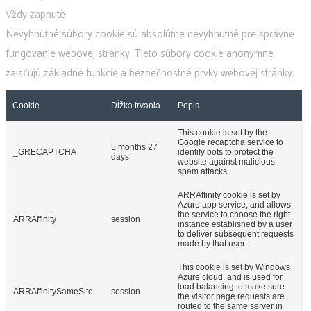
Vždy zapnuté
Nevyhnutné súbory cookie sú absolútne nevyhnutné pre správne
fungovanie webovej stránky. Tieto súbory cookie anonymne
zaisťujú základné funkcie a bezpečnostné prvky webovej stránky.
Cookie
Dĺžka trvania
Popis
This cookie is set by the
Google recaptcha service to
5 months 27
_GRECAPTCHA
identify bots to protect the
days
website against malicious
spam attacks.
ARRAffinity cookie is set by
Azure app service, and allows
the service to choose the right
ARRAffinity
session
instance established by a user
to deliver subsequent requests
made by that user.
This cookie is set by Windows
Azure cloud, and is used for
load balancing to make sure
ARRAffinitySameSite
session
the visitor page requests are
routed to the same server in