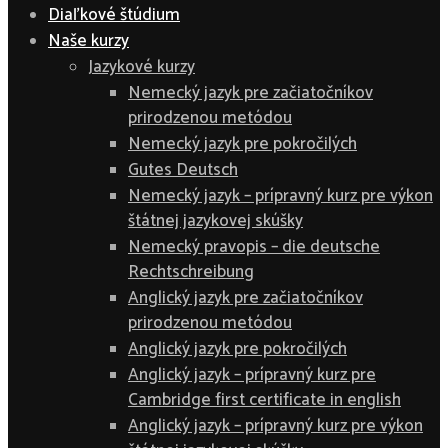
Diaľkové štúdium
Naše kurzy
Jazykové kurzy
Nemecký jazyk pre začiatočníkov
prirodzenou metódou
Nemecký jazyk pre pokročilých
Gutes Deutsch
Nemecký jazyk – prípravný kurz pre výkon
štátnej jazykovej skúšky
Nemecký pravopis – die deutsche
Rechtschreibung
Anglický jazyk pre začiatočníkov
prirodzenou metódou
Anglický jazyk pre pokročilých
Anglický jazyk – prípravný kurz pre
Cambridge first certificate in english
Anglický jazyk – prípravný kurz pre výkon