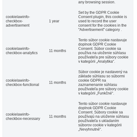
any browsing session.
Set by the GDPR Cookie
cookielawinfo-
Consent plugin, this cookie is
checkbox-
1 year
used to record the user
advertisement
consent for the cookies in the
"Advertisement" category .
Tento súbor cookie nastavuje
doplnok GDPR Cookie
cookielawinfo-
Consent. Súbor cookie sa
11 months
checkbox-analytics
používa na uloženie súhlasu
používateľa pre súbory cookie
v kategórii „Analytika“.
Súbor cookie je nastavený na
základe súhlasu so súbormi
cookielawinfo-
cookie GDPR na
11 months
checkbox-functional
zaznamenanie súhlasu
používateľa pre súbory cookie
v kategórii „Funkčné“.
Tento súbor cookie nastavuje
doplnok GDPR Cookie
Consent. Súbory cookie sa
cookielawinfo-
11 months
používajú na uloženie súhlasu
checkbox-necessary
používateľa s ukladaním
súborov cookie v kategórii
„Nevyhnutné“.