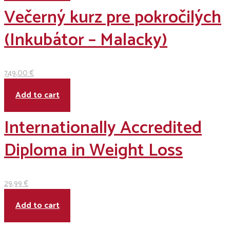
Večerný kurz pre pokročilých
(Inkubátor – Malacky)
749
,00
€
Add to cart
Internationally Accredited
Diploma in Weight Loss
29
,99
€
Add to cart