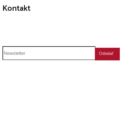
Kontakt
+421 911 239 600
humboldt@humboldt.sk
Odoslať