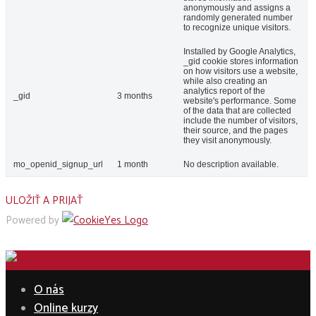
anonymously and assigns a
randomly generated number
to recognize unique visitors.
Installed by Google Analytics,
_gid cookie stores information
on how visitors use a website,
while also creating an
analytics report of the
_gid
3 months
website's performance. Some
of the data that are collected
include the number of visitors,
their source, and the pages
they visit anonymously.
mo_openid_signup_url
1 month
No description available.
ULOŽIŤ A PRIJAŤ
Powered by
O nás
Online kurzy