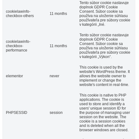
Tento súbor cookie nastavuje
doplnok GDPR Cookie
cookielawinfo-
Consent. Súbor cookie sa
11 months
checkbox-others
používa na uloženie súhlasu
používateľa pre súbory cookie
v kategórii „Iné.
Tento súbor cookie nastavuje
doplnok GDPR Cookie
cookielawinfo-
Consent. Súbor cookie sa
checkbox-
11 months
používa na uloženie súhlasu
performance
používateľa pre súbory cookie
v kategórii „Výkon“.
This cookie is used by the
website's WordPress theme. It
elementor
never
allows the website owner to
implement or change the
website's content in real-time.
This cookie is native to PHP
applications. The cookie is
used to store and identify a
users' unique session ID for
PHPSESSID
session
the purpose of managing user
session on the website. The
cookie is a session cookies
and is deleted when all the
browser windows are closed.