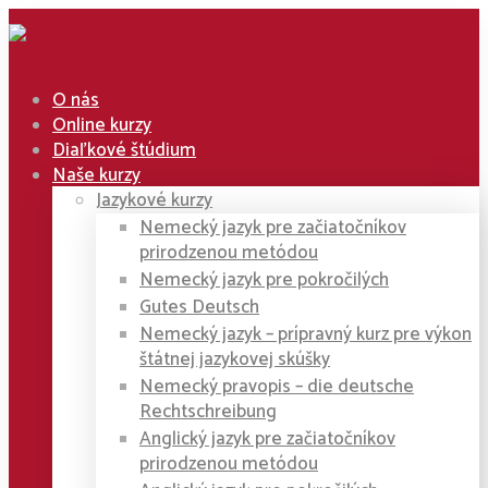
O nás
Online kurzy
Diaľkové štúdium
Naše kurzy
Jazykové kurzy
Nemecký jazyk pre začiatočníkov
prirodzenou metódou
Nemecký jazyk pre pokročilých
Gutes Deutsch
Nemecký jazyk – prípravný kurz pre výkon
štátnej jazykovej skúšky
Nemecký pravopis – die deutsche
Rechtschreibung
Anglický jazyk pre začiatočníkov
prirodzenou metódou