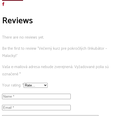
pre
pokročilých
Reviews
(Inkubátor
–
Malacky)
There are no reviews yet.
quantity
Be the first to review “Večerný kurz pre pokročilých (Inkubátor –
Malacky)”
Vaša e-mailová adresa nebude zverejnená.
Vyžadované polia sú
označené
*
Your rating:
*