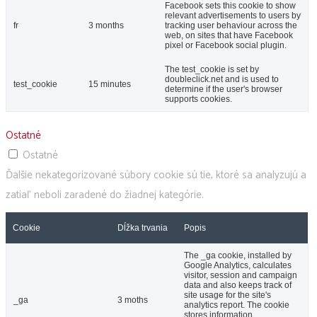
Facebook sets this cookie to show
relevant advertisements to users by
fr
3 months
tracking user behaviour across the
web, on sites that have Facebook
pixel or Facebook social plugin.
The test_cookie is set by
doubleclick.net and is used to
test_cookie
15 minutes
determine if the user's browser
supports cookies.
Ostatné
Ostatné
Ďalšie nekategorizované súbory cookie sú tie, ktoré sa analyzujú a
zatiaľ neboli zaradené do žiadnej kategórie.
Cookie
Dĺžka trvania
Popis
The _ga cookie, installed by
Google Analytics, calculates
visitor, session and campaign
data and also keeps track of
site usage for the site's
_ga
3 moths
analytics report. The cookie
stores information