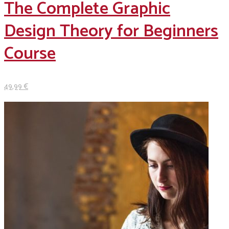
The Complete Graphic
Design Theory for Beginners
Course
49
,99
€