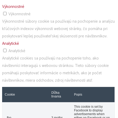
Výkonnostné
Výkonnostné
Výkonnostné súbory cookie sa používajú na pochopenie a analýzu
kľúčových indexov výkonnosti webovej stránky, čo pomáha pri
poskytovaní lepšej používateľskej skúsenosti pre návštevníkov.
Analytické
Analytické
Analytické cookies sa používajú na pochopenie toho, ako
návštevníci interagujú s webovou stránkou. Tieto súbory cookie
pomáhajú poskytovať informácie o metrikách, ako je počet
návštevníkov, miera odchodov, zdroj návštevnosti atď.
Dĺžka
Cookie
Popis
trvania
This cookie is set by
Facebook to display
advertisements when
_fbp
3 moths
either on Facebook or on