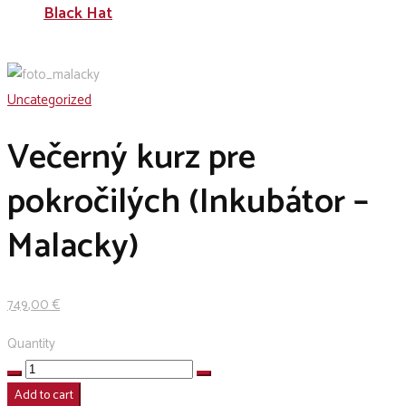
Black Hat
Uncategorized
Večerný kurz pre
pokročilých (Inkubátor –
Malacky)
749
,00
€
Quantity
Večerný
kurz
Add to cart