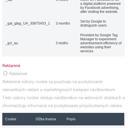
a digital platform powered
by Facebook advertising,
after visiting the website.
Set by Google to
_gat_gtag_UA_30875453_1
3 months
distinguish users.
Provided by Google Tag
Manager to experiment
_gcl_au
3 moths
advertisement efficiency of
websites using their
services.
Reklamné
Reklamné
Reklamné súbory cookie sa používajú na poskytovanie
relevantných reklám a marketingových kampaní návštevníkom.
Tieto súbory cookie sledujú návštevníkov na webových stránkach a
zhromažďujú informácie na poskytovanie prispôsobených reklám.
Cookie
Dĺžka trvania
Popis