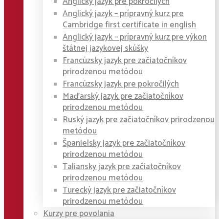
Anglický jazyk pre pokročilých
Anglický jazyk – prípravný kurz pre
Cambridge first certificate in english
Anglický jazyk – prípravný kurz pre výkon
štátnej jazykovej skúšky
Francúzsky jazyk pre začiatočníkov
prirodzenou metódou
Francúzsky jazyk pre pokročilých
Maďarský jazyk pre začiatočníkov
prirodzenou metódou
Ruský jazyk pre začiatočníkov prirodzenou
metódou
Španielsky jazyk pre začiatočníkov
prirodzenou metódou
Taliansky jazyk pre začiatočníkov
prirodzenou metódou
Turecký jazyk pre začiatočníkov
prirodzenou metódou
Kurzy pre povolania