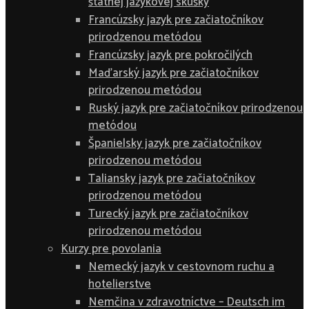
štátnej jazykovej skúšky
Francúzsky jazyk pre začiatočníkov
prirodzenou metódou
Francúzsky jazyk pre pokročilých
Maďarský jazyk pre začiatočníkov
prirodzenou metódou
Ruský jazyk pre začiatočníkov prirodzenou
metódou
Španielsky jazyk pre začiatočníkov
prirodzenou metódou
Taliansky jazyk pre začiatočníkov
prirodzenou metódou
Turecký jazyk pre začiatočníkov
prirodzenou metódou
Kurzy pre povolania
Nemecký jazyk v cestovnom ruchu a
hotelierstve
Nemčina v zdravotníctve – Deutsch im