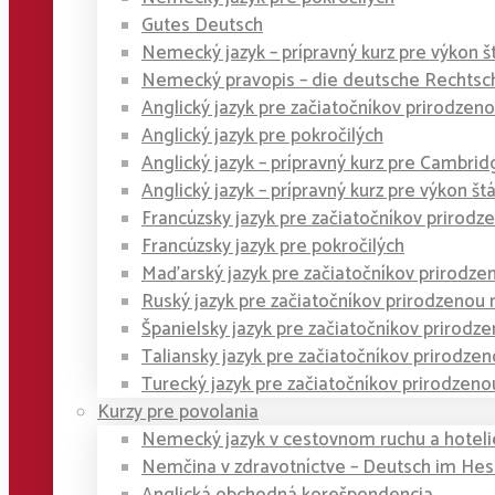
Gutes Deutsch
Nemecký jazyk – prípravný kurz pre výkon š
Nemecký pravopis – die deutsche Rechtsc
Anglický jazyk pre začiatočníkov prirodze
Anglický jazyk pre pokročilých
Anglický jazyk – prípravný kurz pre Cambridge
Anglický jazyk – prípravný kurz pre výkon št
Francúzsky jazyk pre začiatočníkov priro
Francúzsky jazyk pre pokročilých
Maďarský jazyk pre začiatočníkov prirodz
Ruský jazyk pre začiatočníkov prirodzeno
Španielsky jazyk pre začiatočníkov prirod
Taliansky jazyk pre začiatočníkov prirodz
Turecký jazyk pre začiatočníkov prirodze
Kurzy pre povolania
Nemecký jazyk v cestovnom ruchu a hoteli
Nemčina v zdravotníctve – Deutsch im He