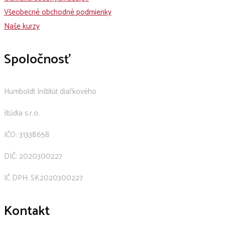
Všeobecné obchodné podmienky
Naše kurzy
Spoločnosť
Humboldt Inštitút diaľkového
štúdia s.r.o.
IČO: 31338658
DIČ: 2020300227
IČ DPH: SK2020300227
Kontakt