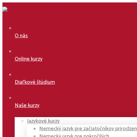
O nás
Online kurzy
Diaľkové štúdium
Naše kurzy
Jazykové kurzy
Nemecký jazyk pre začiatočníkov prirodz
Nemecký jazyk pre pokročilých