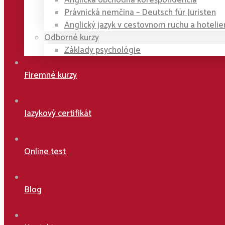
Anglická obchodná korešpondencia
Právnická nemčina – Deutsch für Juristen
Anglický jazyk v cestovnom ruchu a hotelie
Odborné kurzy
Základy psychológie
Firemné kurzy
Jazykový certifikát
Online test
Blog