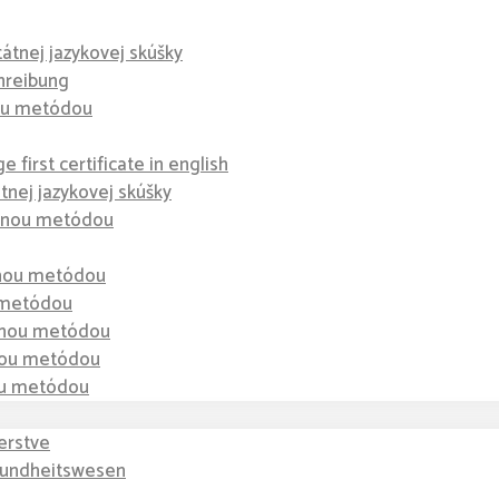
tátnej jazykovej skúšky
hreibung
nou metódou
 first certificate in english
átnej jazykovej skúšky
dzenou metódou
enou metódou
u metódou
zenou metódou
enou metódou
nou metódou
erstve
sundheitswesen