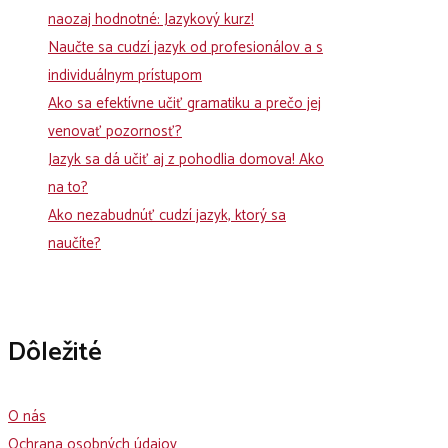
naozaj hodnotné: Jazykový kurz!
Naučte sa cudzí jazyk od profesionálov a s
individuálnym prístupom
Ako sa efektívne učiť gramatiku a prečo jej
venovať pozornosť?
Jazyk sa dá učiť aj z pohodlia domova! Ako
na to?
Ako nezabudnúť cudzí jazyk, ktorý sa
naučíte?
Dôležité
O nás
Ochrana osobných údajov